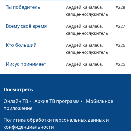
Ты победитель
Андрей Качалаба,
#228
священнослужитель
Всему своё время
Андрей Качалаба,
#227
священнослужитель
Кто больший
Андрей Качалаба,
#226
священнослужитель
Иисус принимает
Андрей Качалаба,
#225
каждого
священнослужитель
Когда Бог не держит
Андрей Качалаба,
#224
Посмотреть
слова
священнослужитель
Онлайн ТВ
•
Архив ТВ программ
•
Мобильное
Жестокое сердце
Андрей Качалаба,
#223
приложение
священнослужитель
Политика обработки персональных данных и
Сила Божьего
Андрей Качалаба,
#222
конфиденциальности
прощения
священнослужитель