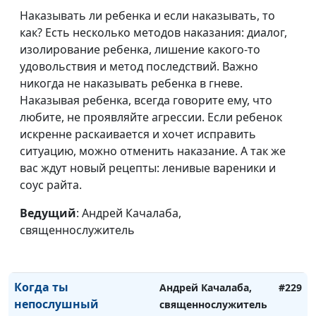
Любишь ли ты Меня
Андрей Качалаба,
#235
Наказывать ли ребенка и если наказывать, то
священнослужитель
как? Есть несколько методов наказания: диалог,
изолирование ребенка, лишение какого-то
Что хочет от человека
Андрей Качалаба,
#234
удовольствия и метод последствий. Важно
Бог
священнослужитель
никогда не наказывать ребенка в гневе.
Наказывая ребенка, всегда говорите ему, что
Абы какой христианин
Андрей Качалаба,
#233
любите, не проявляйте агрессии. Если ребенок
священнослужитель
искренне раскаивается и хочет исправить
Секрет успеха
ситуацию, можно отменить наказание. А так же
Андрей Качалаба,
#232
вас ждут новый рецепты: ленивые вареники и
священнослужитель
соус райта.
Не быть глупым
Андрей Качалаба,
#231
Ведущий
: Андрей Качалаба,
священнослужитель
священнослужитель
Лучшее в мире место
Андрей Качалаба,
#230
священнослужитель
Когда ты
Андрей Качалаба,
#229
непослушный
священнослужитель