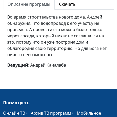
благу
Описание програмы
Скачать
Рождение поэта
Татьяна Кувичинская
#59
Во время строительства нового дома, Андрей
Видеть Божий замысел
Татьяна Кувичинская
#58
обнаружил, что водопровод к его участку не
проведен. А провести его можно было только
Нужна ли Богу жертва?
Лариса Решетова
#57
через соседа, который никак не соглашался на
это, потому что он уже построил дом и
Как помогает музыка
Лариса Решетова
#56
облагородил свою территорию. Но для Бога нет
Конкурс рисунков,
Марина Авакьянц
#55
ничего невозможного!
сломанный нос и
Ведущий
: Андрей Качалаба
помощь Бога
Главные слова перед
Евгений Раннев
#54
смертью
Последняя молитва
Евгений Раннев
#53
Посмотреть
Я потерял, а Бог
Евгений Раннев
#52
сохранил
Онлайн ТВ
•
Архив ТВ программ
•
Мобильное