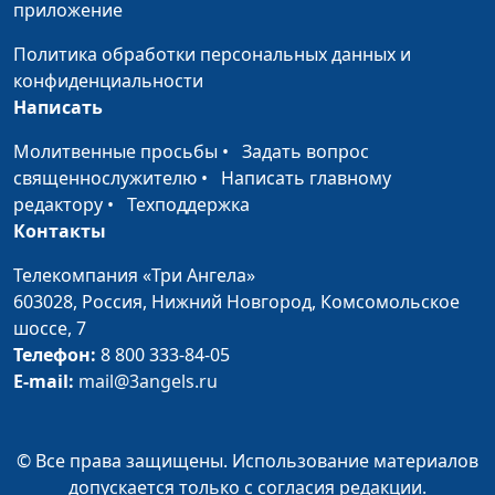
приложение
Ночь борьбы и рука
Ольга Болдышева
#51
помощи
Политика обработки персональных данных и
конфиденциальности
Бог восстановил мой
Екатерина Моисеева
#50
Написать
голос
Молитвенные просьбы
•
Задать вопрос
Божья помощь в
Александр Марков
#49
священнослужителю
•
Написать главному
дороге
редактору
•
Техподдержка
Контакты
Исцеление по молитве
Алексей Анциферов
#48
Телекомпания «Три Ангела»
Бог дал мне новую
Алексей и Елена
#47
603028,
Россия, Нижний Новгород,
Комсомольское
семью
Смирновы
шоссе, 7
Как я обрел смысл
Телефон:
8 800 333-84-05
Сейран Гаспарян
#46
жизни
E-mail:
mail@3angels.ru
Бог слышит мои
Рубина Халапова
#45
молитвы!
© Все права защищены. Использование материалов
допускается только с согласия редакции.