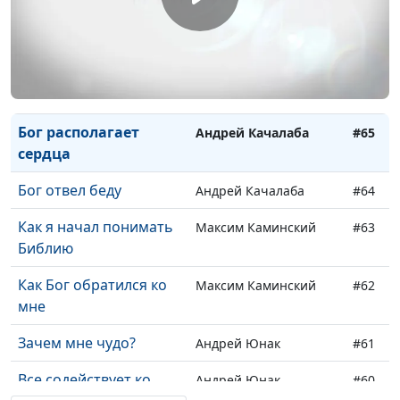
здания церкви
Благословения на
Андрей Качалаба
#67
службе в армии
Исцеление от рака
Андрей Качалаба
#66
Бог располагает
Андрей Качалаба
#65
сердца
Бог отвел беду
Андрей Качалаба
#64
Как я начал понимать
Максим Каминский
#63
Библию
Как Бог обратился ко
Максим Каминский
#62
мне
Зачем мне чудо?
Андрей Юнак
#61
Все содействует ко
Андрей Юнак
#60