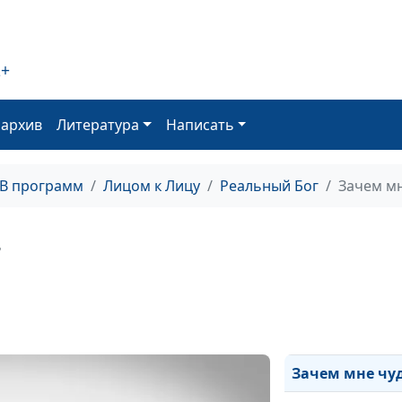
Покупка земли 
здания церкви
Благословения
2+
службе в арми
оархив
Литература
Написать
Исцеление от р
Бог располагае
сердца
ТВ программ
Лицом к Лицу
Реальный Бог
Зачем мн
Бог отвел беду
+
Как я начал
понимать Биб
Как Бог обрати
мне
Зачем мне чу