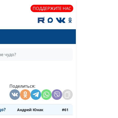
для
Андрей Качалаба
#68
ПОДДЕРЖИТЕ НАС
 на
Андрей Качалаба
#67
и
ака
Андрей Качалаба
#66
т
Андрей Качалаба
#65
е чудо?
Андрей Качалаба
#64
Максим Каминский
#63
лию
Поделиться:
лся ко
Максим Каминский
#62
до?
Андрей Юнак
#61