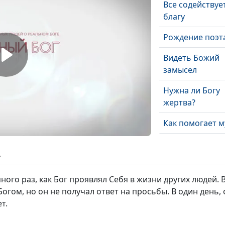
Все содействуе
благу
Рождение поэт
Видеть Божий
замысел
Нужна ли Богу
жертва?
Как помогает м
Конкурс рисунк
ь
сломанный нос
помощь Бога
ного раз, как Бог проявлял Себя в жизни других людей. В
Главные слова 
Богом, но он не получал ответ на просьбы. В один день,
смертью
т.
Последняя мол