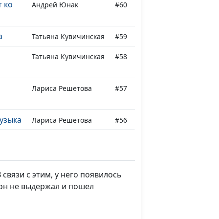
т ко
Андрей Юнак
#60
а
Татьяна Кувичинская
#59
Татьяна Кувичинская
#58
Лариса Решетова
#57
узыка
Лариса Решетова
#56
ов,
Марина Авакьянц
#55
 и
 связи с этим, у него появилось
перед
Евгений Раннев
#54
 он не выдержал и пошел
итва
Евгений Раннев
#53