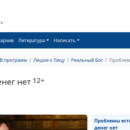
дневнике
Как я писала п
2+
своему смерте
больному дяде
оархив
Литература
Написать
Как обрести
духовную близ
Опыт из лично
ТВ программ
Лицом к Лицу
Реальный Бог
Проблемы
жизни
Мечтай вместе 
12+
енег нет
Богом
Принимая реше
я не жду Божье
ответа
Проблемы есть
денег нет