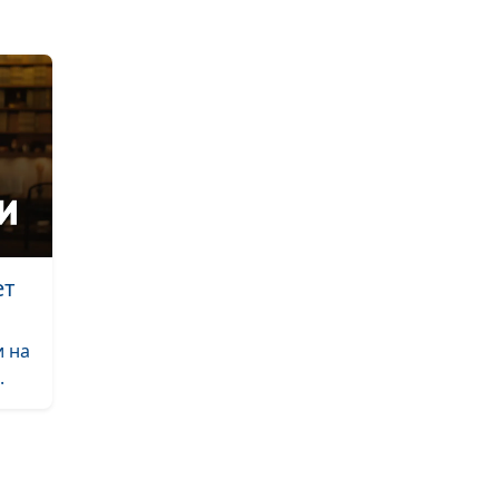
решить мою
проблему
Как Бог ответил
молитву об отц
Как я молился 
смертельно
больного чело
Бог влиял на ме
ет
детства
Настоящее
и на
бесплатным не
.
бывает
Как я нашел, гд
Библии про ме
написано