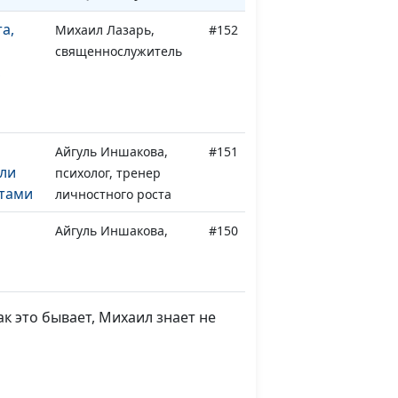
а,
Михаил Лазарь,
#152
священнослужитель
,
Айгуль Иншакова,
#151
яли
психолог, тренер
етами
личностного роста
Айгуль Иншакова,
#150
и: как
психолог, тренер
ться?
личностного роста
Айгуль Иншакова,
#149
ак это бывает, Михаил знает не
йти
психолог, тренер
оту
личностного роста
гу
Айгуль Иншакова,
#148