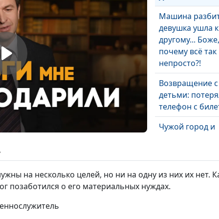
Машина разбит
девушка ушла к
другому... Боже
почему всё так
непросто?!
Возвращение с
детьми: потер
телефон с бил
Чужой город и
отсутствие связ
все же встрети
ь
Мой переезд в
ужны на несколько целей, но ни на одну из них их нет. К
Москву: как на
Бог позаботился о его материальных нуждах.
квартиру и раб
щеннослужитель
Я позволила Бо