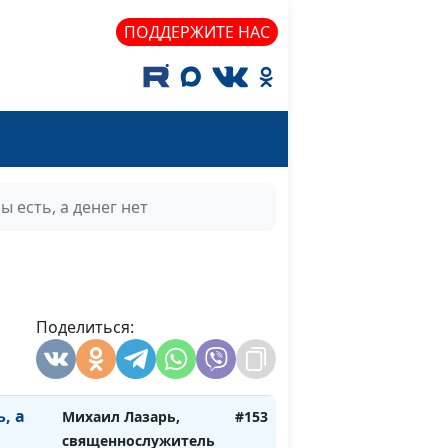
ПОДДЕРЖИТЕ НАС
исьмо
Светлана Игнатьева
#157
льно
Светлана Игнатьева
#156
ость?
й
 есть, а денег нет
с
Михаил Лазарь,
#155
священнослужитель
ние,
Поделиться:
Михаил Лазарь,
#154
го
священнослужитель
, а
Михаил Лазарь,
#153
священнослужитель