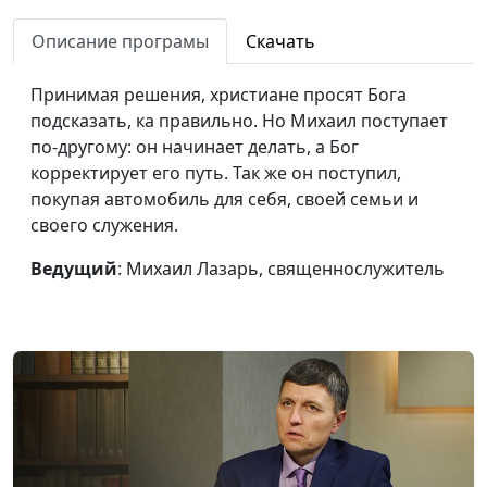
Возвращение с
Айгуль Иншакова,
#151
детьми: потеряли
Описание програмы
Скачать
психолог, тренер
телефон с билетами
личностного роста
Принимая решения, христиане просят Бога
Чужой город и
Айгуль Иншакова,
#150
подсказать, ка правильно. Но Михаил поступает
отсутствие связи: как
психолог, тренер
по-другому: он начинает делать, а Бог
все же встретиться?
личностного роста
корректирует его путь. Так же он поступил,
покупая автомобиль для себя, своей семьи и
Мой переезд в
Айгуль Иншакова,
#149
своего служения.
Москву: как найти
психолог, тренер
квартиру и работу
личностного роста
Ведущий
: Михаил Лазарь, священнослужитель
Я позволила Богу
Айгуль Иншакова,
#148
решить мою
психолог, тренер
проблему
личностного роста
Как Бог ответил на
Олег Габрусевич,
#147
молитву об отце
священнослужитель
Как я молился за
Олег Габрусевич,
#146