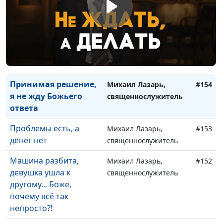
Как обрести духовную
Светлана Игнатьева
#156
близость? Опыт из
личной жизни
Мечтай вместе с
Михаил Лазарь,
#155
Богом
священнослужитель
Принимая решение,
Михаил Лазарь,
#154
я не жду Божьего
священнослужитель
ответа
Проблемы есть, а
Михаил Лазарь,
#153
денег нет
священнослужитель
Машина разбита,
Михаил Лазарь,
#152
девушка ушла к
священнослужитель
другому... Боже,
почему всё так
непросто?!