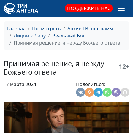
нужны
ПОДДЕРЖИТЕ НАС
Мой товарищ умирал
Виктор Крикунов,
#160
от передозировки
руководитель
Главная
Посмотреть
Архив ТВ программ
христианского
Лицом к Лицу
Реальный Бог
служения
Принимая решение, я не жду Божьего ответа
заключенным
У врачей были плохие
Светлана Игнатьева
#159
Принимая решение, я не жду
12+
прогнозы во время
Божьего ответа
моей беременности
17 марта 2024
Поделиться:
Спустя годы я читала
Светлана Игнатьева
#158
записи в своем
дневнике
Как я писала письмо
Светлана Игнатьева
#157
своему смертельно
больному дяде