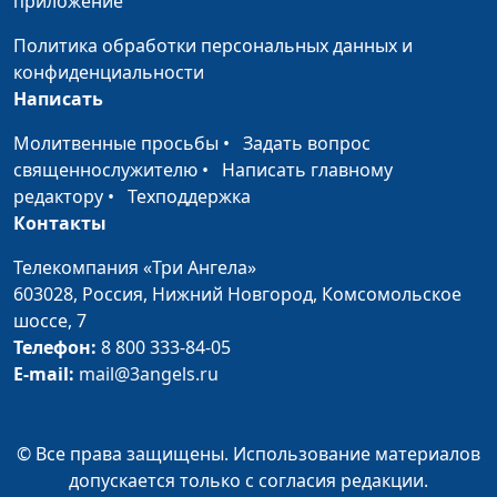
приложение
педагогический опыт
священнослужитель
Бога
Политика обработки персональных данных и
конфиденциальности
У Бога есть чувство
Александр
#140
Написать
юмора
Богданенков,
священнослужитель
Молитвенные просьбы
•
Задать вопрос
священнослужителю
•
Написать главному
Как видеть доброе в
Максим Каминский
#139
редактору
•
Техподдержка
трудный момент
Контакты
Я попал в ДТП и
Максим Каминский
#138
Телекомпания «Три Ангела»
сохранил
603028,
Россия, Нижний Новгород,
Комсомольское
христианский
шоссе, 7
характер
Телефон:
8 800 333-84-05
E-mail:
mail@3angels.ru
Голос Бога: слышать и
Андрей Чернышев
#137
слушать
Бог заботится о
Андрей Чернышев
#136
© Все права защищены. Использование материалов
необходимом
допускается только с согласия редакции.