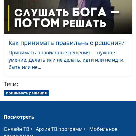
смертельно больного
священнослужитель
человека
Бог влиял на меня с
Олег Габрусевич,
#145
детства
священнослужитель
Как принимать правильные решения?
Настоящее
Олег Габрусевич,
#144
бесплатным не
священнослужитель
Принимать правильные решения — нужное
бывает
умение. Делать или не делать, идти или не идти,
быть или не...
Как я нашел, где в
Александр
#143
Библии про меня
Богданенков
Теги:
написано
принимать решения
Как я советовался с
Александр
#142
Богом о выборе жены
Богданенков,
священнослужитель
Посмотреть
Как я хотел найти
Александр
#141
Онлайн ТВ
•
Архив ТВ программ
•
Мобильное
кошелек —
Богданенков,