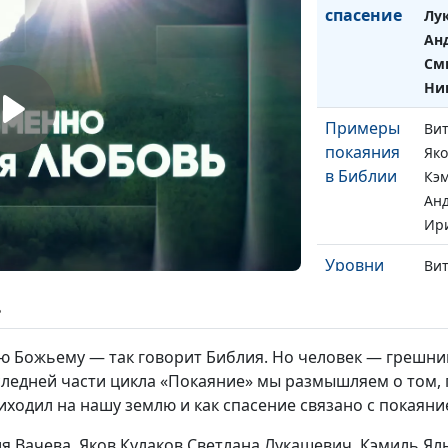
спасение
Лу
Анд
См
Ни
Примеры
Вит
покаяния
Яко
в Библии
Кэ
Анд
Ири
Уровни
Вит
покаяния
Кэм
ь
Сер
Истинное
Вит
ю Божьему — так говорит Библия. Но человек — грешник
и ложное
Анд
следней части цикла «Покаяние» мы размышляем о том, п
покаяние
Лук
риходил на нашу землю и как спасение связано с покаяни
Ири
я Вачева, Яков Кулаков Светлана Лукашевич, Кэмиль Ял