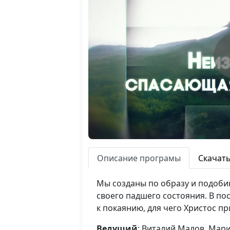
Описание програмы
Скачат
Мы созданы по образу и подоби
своего падшего состояния. В по
к покаянию, для чего Христос п
Ведущий
: Виталий Малов, Мари