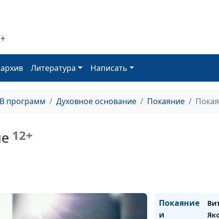
2+
оархив
Литература
Написать
ТВ программ
Духовное основание
Покаяние
Покая
12+
ие
Покаяние
Ви
и
Як