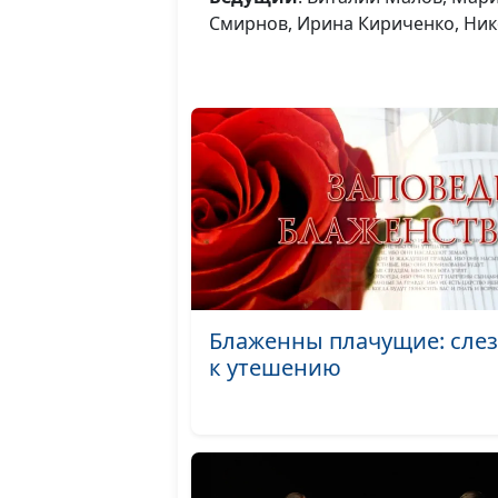
Смирнов, Ирина Кириченко, Ник
Блаженны плачущие: сле
к утешению