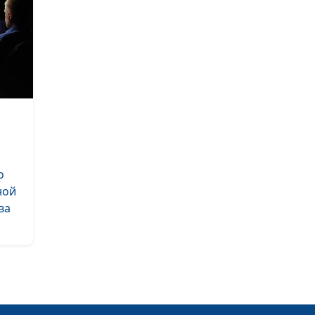
Мар
Кэ
Кир
Этапы
Вит
покаяния
Лук
Кул
Ял
Кир
Грех и
Вит
о
покаяние
Мар
ной
Сер
ва
Све
Гуз