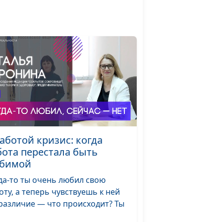
Роман Седов
#89
мою
Роман Седов
#88
—
Роман Седов
#87
говор
Роман Седов
#86
работой кризис: когда
бота перестала быть
дает
Роман Седов
#85
бимой
хов
да-то ты очень любил свою
раде
Роман Седов
#84
оту, а теперь чувствуешь к ней
различие — что происходит? Ты
еди
Роман Седов
#83