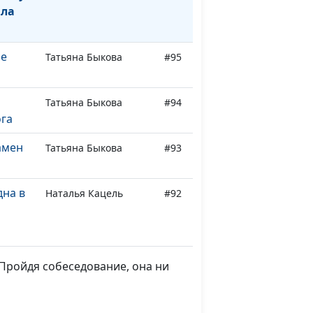
ыла
не
Татьяна Быкова
#95
Татьяна Быкова
#94
ога
амен
Татьяна Быкова
#93
дна в
Наталья Кацель
#92
сына и
Павел Жуков,
#91
священнослужитель
Пройдя собеседование, она ни
рез
Павел Жуков,
#90
священнослужитель