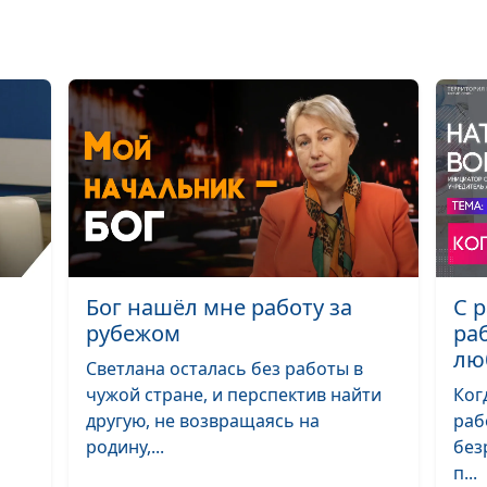
Песня,
вдохновлённая
верой
Как Бог видит 
жизнь
Делать добро 
Божье желание
Случайный раз
изменил жизнь
Бог нашёл мне работу за
С 
рубежом
ра
Иисус освобож
лю
от тяжести гре
Светлана осталась без работы в
чужой стране, и перспектив найти
Ког
Стремись к наг
другую, не возвращаясь на
раб
от Бога
родину,...
без
п...
Божьи дети ср