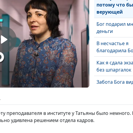
потому что б
верующей
Бог подарил м
деньги
В несчастье я
благодарила Б
Как я сдала экз
без шпаргалок
Забота Бога ви
мелочах
ь
Про рождение 
Божью любовь
у преподавателя в институте у Татьяны было немного. 
ильно удивлена решением отдела кадров.
О прощении че
годы