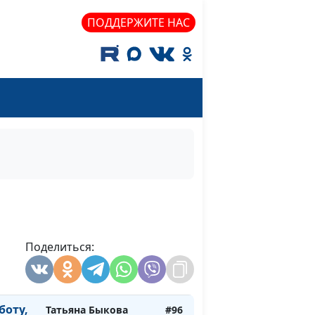
священнослужитель
ПОДДЕРЖИТЕ НАС
м:
Андрей Васенёв,
#102
е
священнослужитель
коле
ться
Евгений Кафтанов,
#101
х?
священнослужитель
Евгений Кафтанов,
#100
священнослужитель
 - для
Виталий Овчинников
#99
я
вере
Виталий Овчинников
#98
Поделиться:
ий и
Виталий Овчинников
#97
Христу
боту,
Татьяна Быкова
#96