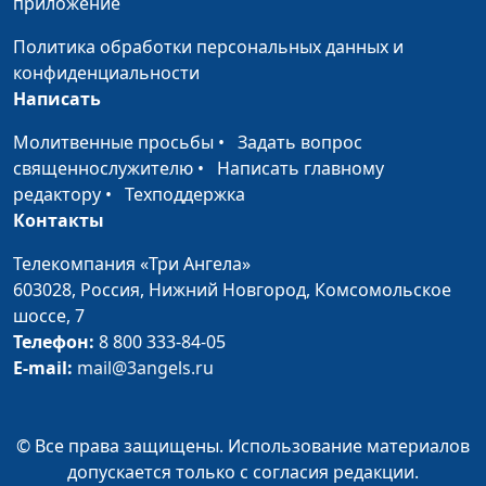
приложение
Как Бог остановил
Степан Аваков
#168
Политика обработки персональных данных и
время
конфиденциальности
Написать
Как Бог меня удивил
Степан Аваков
#167
Молитвенные просьбы
•
Задать вопрос
Бог слышит даже
Степан Аваков
#166
священнослужителю
•
Написать главному
маленькие просьбы
редактору
•
Техподдержка
Господь спас на пути
Роман Седов
#165
Контакты
из Владивостока в
Телекомпания «Три Ангела»
Москву
603028,
Россия, Нижний Новгород,
Комсомольское
«Страшная» история с
Роман Седов
#164
шоссе, 7
Богом, которая
Телефон:
8 800 333-84-05
закончилась хорошо
E-mail:
mail@3angels.ru
Как я отправился в
Роман Седов
#163
долгую поездку с
© Все права защищены. Использование материалов
Богом
допускается только с согласия редакции.