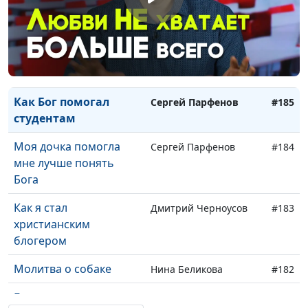
ощутили Божью
любовь
Как Бог спас друга от
Сергей Парфенов
#186
тюрьмы
Как Бог помогал
Сергей Парфенов
#185
студентам
Моя дочка помогла
Сергей Парфенов
#184
мне лучше понять
Бога
Как я стал
Дмитрий Черноусов
#183
христианским
блогером
Молитва о собаке
Нина Беликова
#182
Бог помог мне и
Сона Байрамова
#181