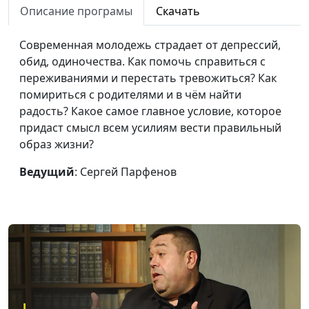
подруге
Описание програмы
Скачать
Что помогло мне
Руслан Бекбаев
#180
Современная молодежь страдает от депрессий,
бросить пить
обид, одиночества. Как помочь справиться с
переживаниями и перестать тревожиться? Как
Молитва матери
Дмитрий Черноусов
#179
помириться с родителями и в чём найти
вернула к жизни
радость? Какое самое главное условие, которое
Как я получила
Сона Байрамова
#178
придаст смысл всем усилиям вести правильный
желаемое
образ жизни?
Как я пережила смерть
Нина Беликова
#177
Ведущий
: Сергей Парфенов
мужа
Что я понял после
Игорь Оленников
#176
угона моей машины
Осталась жива и
Нина Гвазава
#175
задумалась о Боге
Как Бог вернул мне
Олег Кучуривский
#174