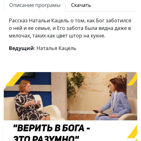
Описание програмы
Скачать
Делать добро —
Роман Седов
#87
Божье желание
Рассказ Натальи Кацель о том, как Бог заботился
о ней и ее семье, и Его забота была видна даже в
Случайный разговор
Роман Седов
#86
мелочах, таких как цвет штор на кухне.
изменил жизнь
Ведущий
: Наталья Кацель
Иисус освобождает от
Роман Седов
#85
тяжести грехов
Стремись к награде от
Роман Седов
#84
Бога
Божьи дети среди
Роман Седов
#83
заключённых
Служение Богу — путь
Петр Любимов
#82
к счастью
Жизнь как гонка: как
Петр Любимов
#81
не попасть в аварию