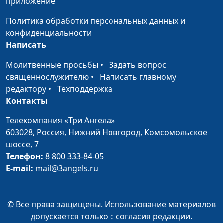
приложение
молитвы!
Политика обработки персональных данных и
«Давай дадим ему
Роман и Ольга
#44
конфиденциальности
шанс»
Крайновы
Написать
Найти исцеление и
Сергей и Наталья
#43
Молитвенные просьбы
•
Задать вопрос
спутника жизни
Петелины
священнослужителю
•
Написать главному
редактору
•
Техподдержка
Ты - дочь Царя
Александра
#42
Контакты
Нефедьева
Телекомпания «Три Ангела»
Реабилитация вместе
Игорь Бухарев
#41
603028,
Россия, Нижний Новгород,
Комсомольское
с Иисусом
шоссе, 7
Путь домой
Екатерина Иванча
#40
Телефон:
8 800 333-84-05
E-mail:
mail@3angels.ru
Куда пойти учиться?
Дарий Верещак
#39
На грани смерти
Александр Береза
#38
© Все права защищены. Использование материалов
Бог разбудил, чтобы
Анастасия Глотова
#37
допускается только с согласия редакции.