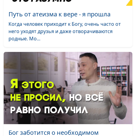
Бог меня освободил
Петр Любимов
#80
Путь от атеизма к вере - я прошла
Бог — главный Врач в
Петр Любимов
#79
Когда человек приходит к Богу, очень часто от
нашей жизни
него уходят друзья и даже отворачиваются
родные. Мо...
Виктор Счастливый:
Петр Любимов
#78
счастливый парень в
коляске
«Родился в рубашке»
Геннадий Касап
#74
Призыв идти за Богом
Геннадий Касап
#73
Нелегкий выбор
Антон Бойков
#72
В церковь - ради Бога
Антон Бойков
#71
Бог спас наши жизни
Антон Бойков
#70
Желайте людям добра
Андрей Качалаба
#69
Бог заботится о необходимом