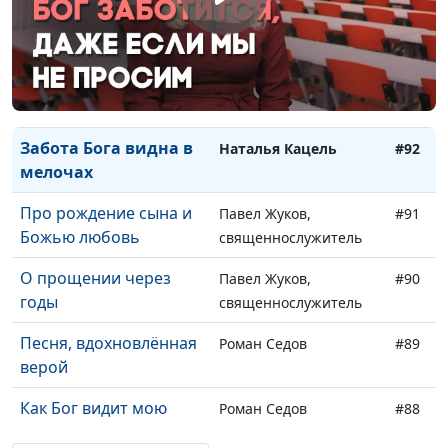
В несчастье я
Татьяна Быкова
#94
благодарила Бога
Как я сдала экзамен
Татьяна Быкова
#93
без шпаргалок
Забота Бога видна в
Наталья Кацель
#92
мелочах
Про рождение сына и
Павел Жуков,
#91
Божью любовь
священнослужитель
О прощении через
Павел Жуков,
#90
годы
священнослужитель
Песня, вдохновлённая
Роман Седов
#89
верой
Как Бог видит мою
Роман Седов
#88
жизнь