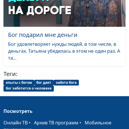
Я потерял, а Бог
Евгений Раннев
#52
сохранил
Ночь борьбы и рука
Ольга Болдышева
#51
помощи
Бог подарил мне деньги
Бог восстановил мой
Екатерина Моисеева
#50
Бог удовлетворяет нужды людей, в том числе, в
голос
деньгах. Татьяна убедилась в этом не один раз. А
Божья помощь в
Александр Марков
#49
та...
дороге
Теги:
Исцеление по молитве
Алексей Анциферов
#48
опыты с богом
бог дает
забота бога
Бог дал мне новую
Алексей и Елена
#47
бог заботится о человеке
семью
Смирновы
Как я обрел смысл
Сейран Гаспарян
#46
Посмотреть
жизни
Онлайн ТВ
•
Архив ТВ программ
•
Мобильное
Бог слышит мои
Рубина Халапова
#45