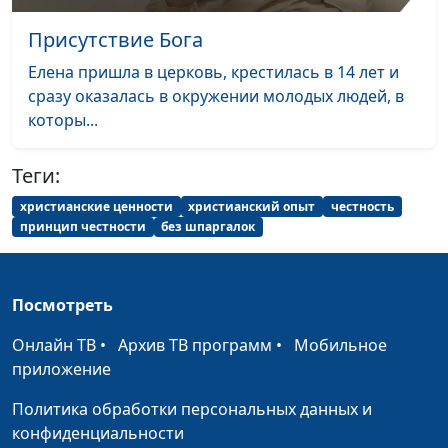
смертью
Присутствие Бога
Последняя молитва
Евгений Раннев
#53
Елена пришла в церковь, крестилась в 14 лет и
Я потерял, а Бог
Евгений Раннев
#52
сразу оказалась в окружении молодых людей, в
сохранил
которы...
Ночь борьбы и рука
Ольга Болдышева
#51
Теги:
помощи
христианские ценности
христианский опыт
честность
Бог восстановил мой
Екатерина Моисеева
#50
принцип честности
без шпаргалок
голос
Божья помощь в
Александр Марков
#49
Посмотреть
дороге
Онлайн ТВ
•
Архив ТВ программ
•
Мобильное
Исцеление по молитве
Алексей Анциферов
#48
приложение
Бог дал мне новую
Алексей и Елена
#47
Политика обработки персональных данных и
семью
Смирновы
конфиденциальности