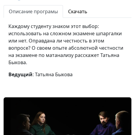
верой
Описание програмы
Скачать
Как Бог видит мою
Роман Седов
#88
жизнь
Каждому студенту знаком этот выбор:
использовать на сложном экзамене шпаргалки
Делать добро —
Роман Седов
#87
или нет. Оправдана ли честность в этом
Божье желание
вопросе? О своем опыте абсолютной честности
Случайный разговор
Роман Седов
#86
на экзамене по матанализу расскажет Татьяна
изменил жизнь
Быкова.
Иисус освобождает от
Роман Седов
#85
Ведущий
: Татьяна Быкова
тяжести грехов
Стремись к награде от
Роман Седов
#84
Бога
Божьи дети среди
Роман Седов
#83
заключённых
Служение Богу — путь
Петр Любимов
#82