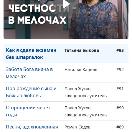
Бог подарил мне
Татьяна Быкова
#95
деньги
В несчастье я
Татьяна Быкова
#94
благодарила Бога
Как я сдала экзамен
Татьяна Быкова
#93
без шпаргалок
Забота Бога видна в
Наталья Кацель
#92
мелочах
Про рождение сына и
Павел Жуков,
#91
Божью любовь
священнослужитель
О прощении через
Павел Жуков,
#90
годы
священнослужитель
Песня, вдохновлённая
Роман Седов
#89