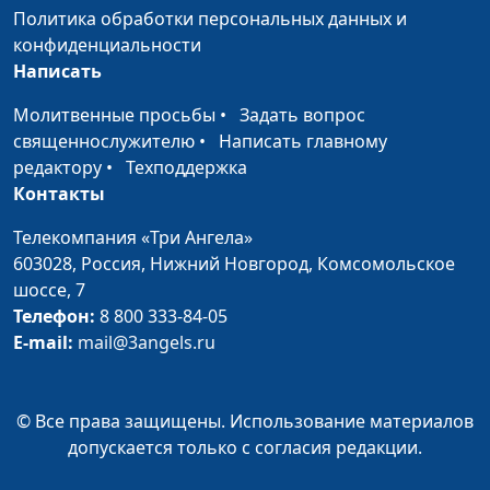
Бог избавил меня от
Светлана Лукашевич
#125
Политика обработки персональных данных и
кофейной
конфиденциальности
зависимости
Написать
Бог разгоняет тучи
Константин Степанов,
#124
Молитвенные просьбы
•
Задать вопрос
над головой
священнослужитель
священнослужителю
•
Написать главному
редактору
•
Техподдержка
Бог подарил мне
Константин Степанов,
#123
Контакты
бесплатное высшее
священнослужитель
образование
Телекомпания «Три Ангела»
603028,
Россия, Нижний Новгород,
Комсомольское
Бог рассказывает о
Константин Степанов,
#122
шоссе, 7
Себе. Кто слушает?
священнослужитель
Телефон:
8 800 333-84-05
E-mail:
mail@3angels.ru
Бог сильнее врачей:
Филарет Пирожок,
#121
история исцеления
священнослужитель
За момент до аварии:
Филарет Пирожок,
#120
© Все права защищены. Использование материалов
как Бог спасал меня на
священнослужитель
допускается только с согласия редакции.
дороге