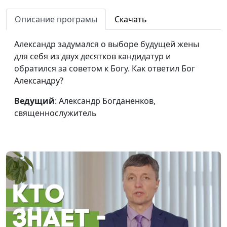
Как видеть доброе в
Максим Каминский
#139
трудный момент
Описание програмы
Скачать
Я попал в ДТП и
Максим Каминский
#138
Александр задумался о выборе будущей жены
сохранил
для себя из двух десятков кандидатур и
христианский
обратился за советом к Богу. Как ответил Бог
характер
Александру?
Голос Бога: слышать и
Андрей Чернышев
#137
Ведущий
: Александр Богданенков,
слушать
священнослужитель
Бог заботится о
Андрей Чернышев
#136
необходимом
Бог рядом — Бог
Андрей Чернышев
#135
слышит
Бог избавил от
Александр Захаров
#134
чувства вины