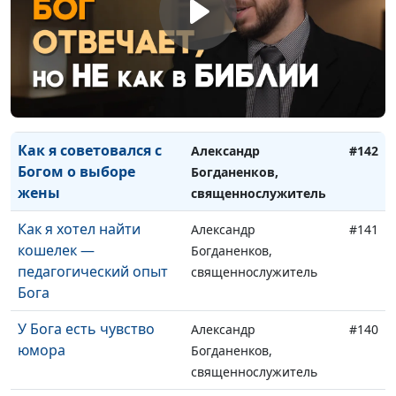
бесплатным не
священнослужитель
бывает
Как я нашел, где в
Александр
#143
Библии про меня
Богданенков
написано
Как я советовался с
Александр
#142
Богом о выборе
Богданенков,
жены
священнослужитель
Как я хотел найти
Александр
#141
кошелек —
Богданенков,
педагогический опыт
священнослужитель
Бога
У Бога есть чувство
Александр
#140
юмора
Богданенков,
священнослужитель