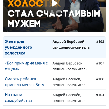
Несостоявшаяся
Сергей Долматов,
#110
авария на зимней
священнослужитель
дороге
Нас спасли, не требуя
Сергей Долматов,
#109
благодарности
священнослужитель
Жена для
Андрей Вербовой,
#108
убежденного
священнослужитель
холостяка
«Бог примирил меня с
Андрей Вербовой,
#107
отцом»
священнослужитель
Смерть ребенка
Андрей Васенёв,
#106
привела меня к Богу
священнослужитель
На грани
Андрей Васенёв,
#104
самоубийства
священнослужитель