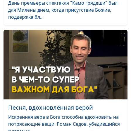
День премьеры спектакля "Камо грядеши" был
Нелегкий выбор
Антон Бойков
#72
для Милены днем, когда присутствие Божие,
поддержка бл...
В церковь - ради Бога
Антон Бойков
#71
Бог спас наши жизни
Антон Бойков
#70
Желайте людям добра
Андрей Качалаба
#69
Покупка земли для
Андрей Качалаба
#68
здания церкви
Благословения на
Андрей Качалаба
#67
службе в армии
Исцеление от рака
Андрей Качалаба
#66
Бог располагает
Андрей Качалаба
#65
Песня, вдохновлённая верой
сердца
Искренняя вера в Бога способна вдохновить на
Бог отвел беду
Андрей Качалаба
#64
потрясающие вещи. Роман Седов, убедившийся