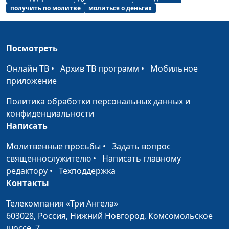
получить по молитве
молиться о деньгах
Исцеление по
Алексей Анциферов
#48
молитве
Бог дал мне новую
Алексей и Елена
#47
Посмотреть
семью
Смирновы
Онлайн ТВ
•
Архив ТВ программ
•
Мобильное
Как я обрел смысл
Сейран Гаспарян
#46
приложение
жизни
Политика обработки персональных данных и
Бог слышит мои
Рубина Халапова
#45
конфиденциальности
молитвы!
Написать
«Давай дадим ему
Роман и Ольга
#44
Молитвенные просьбы
•
Задать вопрос
шанс»
Крайновы
священнослужителю
•
Написать главному
редактору
•
Техподдержка
Найти исцеление и
Сергей и Наталья
#43
Контакты
спутника жизни
Петелины
Телекомпания «Три Ангела»
Ты - дочь Царя
Александра Нефедьева
#42
603028,
Россия, Нижний Новгород,
Комсомольское
шоссе, 7