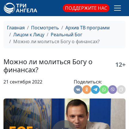
Несостоявшаяся
Сергей Долматов,
#110
ПОДДЕРЖИТЕ НАС
авария на зимней
священнослужитель
дороге
Главная
Посмотреть
Архив ТВ программ
Нас спасли, не требуя
Сергей Долматов,
#109
Лицом к Лицу
Реальный Бог
благодарности
священнослужитель
Можно ли молиться Богу о финансах?
Жена для
Андрей Вербовой,
#108
убежденного
священнослужитель
Можно ли молиться Богу о
12+
холостяка
финансах?
«Бог примирил меня с
Андрей Вербовой,
#107
21 сентября 2022
Поделиться:
отцом»
священнослужитель
Смерть ребенка
Андрей Васенёв,
#106
привела меня к Богу
священнослужитель
На грани
Андрей Васенёв,
#104
самоубийства
священнослужитель