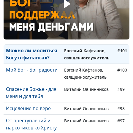
«Бог был со мной в
Андрей Васенёв,
#103
армии»
священнослужитель
Быть верующим:
Андрей Васенёв,
#102
несправедливое
священнослужитель
отношение в школе
Можно ли молиться
Евгений Кафтанов,
#101
Богу о финансах?
священнослужитель
Мой Бог - Бог радости
Евгений Кафтанов,
#100
священнослужитель
Спасение Божье - для
Виталий Овчинников
#99
меня и для тебя
Исцеление по вере
Виталий Овчинников
#98
От преступлений и
Виталий Овчинников
#97
наркотиков ко Христу