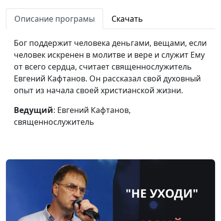
Я получила работу,
Татьяна Быкова
#96
Описание програмы
Скачать
потому что была
верующей
Бог поддержит человека деньгами, вещами, если
человек искренен в молитве и вере и служит Ему
Бог подарил мне
Татьяна Быкова
#95
от всего сердца, считает священнослужитель
деньги
Евгений Кафтанов. Он рассказал свой духовный
В несчастье я
Татьяна Быкова
#94
опыт из начала своей христианской жизни.
благодарила Бога
Ведущий
: Евгений Кафтанов,
Как я сдала экзамен
Татьяна Быкова
#93
священнослужитель
без шпаргалок
Забота Бога видна в
Наталья Кацель
#92
мелочах
Про рождение сына и
Павел Жуков,
#91
Божью любовь
священнослужитель
О прощении через
Павел Жуков,
#90