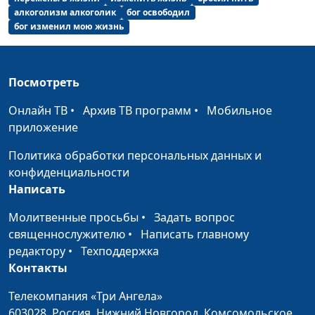
Видеть Божий замысел
Татьяна Кувичинская
#58
алкоголизм алкоголик
бог освободил
бог изменил мою жизнь
Нужна ли Богу жертва?
Лариса Решетова
#57
Как помогает музыка
Лариса Решетова
#56
Посмотреть
Конкурс рисунков,
Марина Авакьянц
#55
сломанный нос и
Онлайн ТВ
•
Архив ТВ программ
•
Мобильное
помощь Бога
приложение
Главные слова перед
Евгений Раннев
#54
Политика обработки персональных данных и
смертью
конфиденциальности
Написать
Последняя молитва
Евгений Раннев
#53
Молитвенные просьбы
•
Задать вопрос
Я потерял, а Бог
Евгений Раннев
#52
священнослужителю
•
Написать главному
сохранил
редактору
•
Техподдержка
Контакты
Ночь борьбы и рука
Ольга Болдышева
#51
помощи
Телекомпания «Три Ангела»
603028,
Россия, Нижний Новгород,
Комсомольское