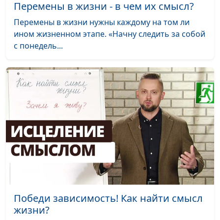
Перемены в жизни - в чем их смысл?
Забота Бога видна в
Наталья Кацель
#92
Перемены в жизни нужны каждому на том ли
мелочах
ином жизненном этапе. «Начну следить за собой
Про рождение сына и
Павел Жуков,
#91
с понедель...
Божью любовь
священнослужитель
О прощении через
Павел Жуков,
#90
годы
священнослужитель
Песня, вдохновлённая
Роман Седов
#89
верой
Как Бог видит мою
Роман Седов
#88
жизнь
Делать добро —
Роман Седов
#87
Божье желание
Победи зависимость! Как найти смысл
Случайный разговор
Роман Седов
#86
жизни?
изменил жизнь