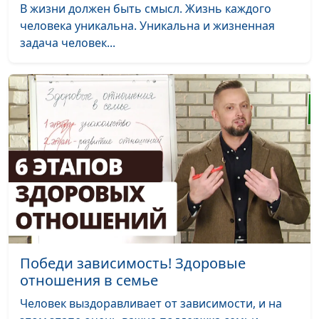
В жизни должен быть смысл. Жизнь каждого
Иисус освобождает от
Роман Седов
#85
человека уникальна. Уникальна и жизненная
тяжести грехов
задача человек...
Стремись к награде от
Роман Седов
#84
Бога
Божьи дети среди
Роман Седов
#83
заключённых
Служение Богу — путь
Петр Любимов
#82
к счастью
Жизнь как гонка: как
Петр Любимов
#81
не попасть в аварию
Бог меня освободил
Петр Любимов
#80
Победи зависимость! Здоровые
отношения в семье
Бог — главный Врач в
Петр Любимов
#79
нашей жизни
Человек выздоравливает от зависимости, и на