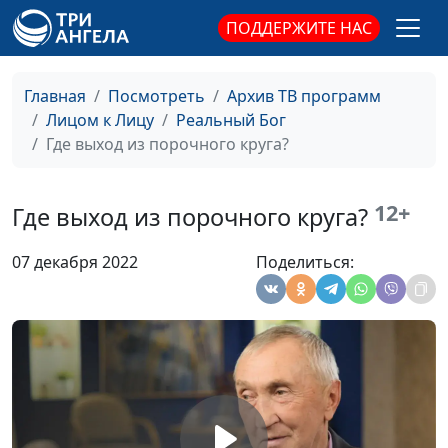
как Бог спасал меня на
священнослужитель
ПОДДЕРЖИТЕ НАС
дороге
Почти утонула, но Бог
Лола Кафтанова
#119
Главная
Посмотреть
Архив ТВ программ
спас
Лицом к Лицу
Реальный Бог
Подходящая работа в
Лола Кафтанова
#118
Где выход из порочного круга?
нужное время
Божья помощь в
Лола Кафтанова
#117
12+
Где выход из порочного круга?
дороге
07 декабря 2022
Поделиться:
Красивые зубки у
Надежда Исакова
#116
дочки
Учиться или
Надежда Исакова
#115
молиться?
Моя материнская
Надежда Исакова
#114
молитва