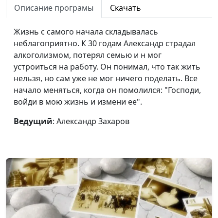
отцом»
священнослужитель
Описание програмы
Скачать
Смерть ребенка
Андрей Васенёв,
#106
Жизнь с самого начала складывалась
привела меня к Богу
священнослужитель
неблагоприятно. К 30 годам Александр страдал
алкоголизмом, потерял семью и н мог
На грани
Андрей Васенёв,
#104
устроиться на работу. Он понимал, что так жить
самоубийства
священнослужитель
нельзя, но сам уже не мог ничего поделать. Все
«Бог был со мной в
Андрей Васенёв,
#103
начало меняться, когда он помолился: "Господи,
армии»
священнослужитель
войди в мою жизнь и измени ее".
Быть верующим:
Андрей Васенёв,
#102
Ведущий
: Александр Захаров
несправедливое
священнослужитель
отношение в школе
Можно ли молиться
Евгений Кафтанов,
#101
Богу о финансах?
священнослужитель
Мой Бог - Бог радости
Евгений Кафтанов,
#100
священнослужитель