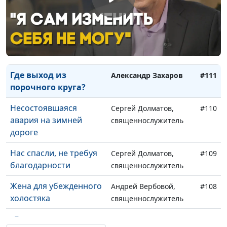
Случайности
Андрей Исаков,
#113
неслучайны
священнослужитель
Бог провел сквозь
Андрей Исаков,
#112
шторм
священнослужитель
Где выход из
Александр Захаров
#111
порочного круга?
Несостоявшаяся
Сергей Долматов,
#110
авария на зимней
священнослужитель
дороге
Нас спасли, не требуя
Сергей Долматов,
#109
благодарности
священнослужитель
Жена для убежденного
Андрей Вербовой,
#108
холостяка
священнослужитель
«Бог примирил меня с
Андрей Вербовой,
#107