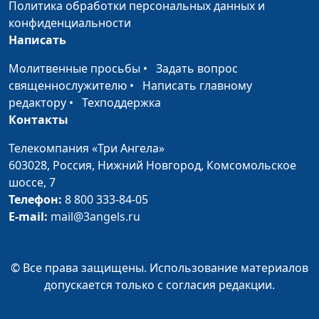
Бог облегчает
Политика обработки персональных данных и
Светлана Лукашевич
#127
страдания в болезни
конфиденциальности
Написать
Бог нашёл мне работу
Светлана Лукашевич
#126
за рубежом
Молитвенные просьбы
•
Задать вопрос
священнослужителю
•
Написать главному
Бог избавил меня от
Светлана Лукашевич
#125
редактору
•
Техподдержка
кофейной
Контакты
зависимости
Телекомпания «Три Ангела»
Бог разгоняет тучи над
Константин Степанов,
#124
603028,
Россия, Нижний Новгород,
Комсомольское
головой
священнослужитель
шоссе, 7
Телефон:
8 800 333-84-05
Бог подарил мне
Константин Степанов,
#123
E-mail:
mail@3angels.ru
бесплатное высшее
священнослужитель
образование
© Все права защищены. Использование материалов
Бог рассказывает о
Константин Степанов,
#122
допускается только с согласия редакции.
Себе. Кто слушает?
священнослужитель
Бог сильнее врачей:
Филарет Пирожок,
#121