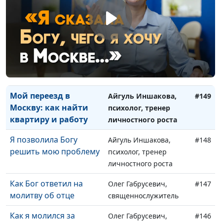
Возвращение с
Айгуль Иншакова,
#151
детьми: потеряли
психолог, тренер
телефон с билетами
личностного роста
Чужой город и
Айгуль Иншакова,
#150
отсутствие связи: как
психолог, тренер
все же встретиться?
личностного роста
Мой переезд в
Айгуль Иншакова,
#149
Москву: как найти
психолог, тренер
квартиру и работу
личностного роста
Я позволила Богу
Айгуль Иншакова,
#148
решить мою проблему
психолог, тренер
личностного роста
Как Бог ответил на
Олег Габрусевич,
#147
молитву об отце
священнослужитель
Как я молился за
Олег Габрусевич,
#146