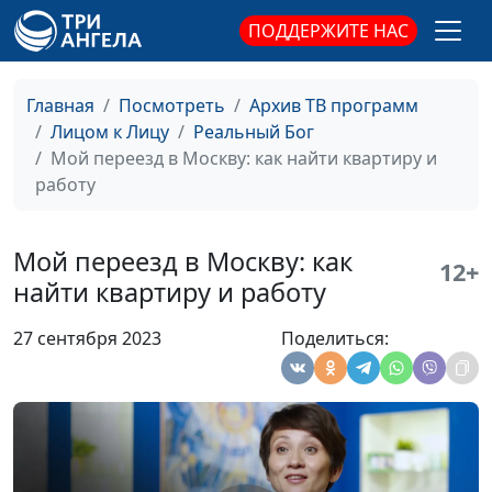
больному дяде
ПОДДЕРЖИТЕ НАС
Как обрести духовную
Светлана Игнатьева
#156
близость? Опыт из
личной жизни
Главная
Посмотреть
Архив ТВ программ
Лицом к Лицу
Реальный Бог
Мечтай вместе с
Михаил Лазарь,
#155
Мой переезд в Москву: как найти квартиру и
Богом
священнослужитель
работу
Принимая решение, я
Михаил Лазарь,
#154
не жду Божьего ответа
священнослужитель
Мой переезд в Москву: как
12+
найти квартиру и работу
Проблемы есть, а
Михаил Лазарь,
#153
денег нет
священнослужитель
27 сентября 2023
Поделиться:
Машина разбита,
Михаил Лазарь,
#152
девушка ушла к
священнослужитель
другому... Боже,
почему всё так
непросто?!