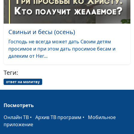
Андрей Чернышев
#135
слышит
Бог избавил от чувства
Александр Захаров
#134
вины
Свиньи и бесы (осень)
Ответит ли Бог на
Александр Захаров
#133
Господь не всегда может дать Своим детям
молитву матери?
просимое и при этом дать просимое бесам и
далеким от Нег...
Как я отпугнул злую
Александр Захаров
#132
собаку
Теги:
Чудо с хлебом, как в
Анатолий Тарасюк
#130
ответ на молитву
Библии
Как я получил деньги
Анатолий Тарасюк
#129
на обратную дорогу
Посмотреть
Бог помогает мне, а я –
Светлана Лукашевич
#128
Онлайн ТВ
•
Архив ТВ программ
•
Мобильное
другим
приложение