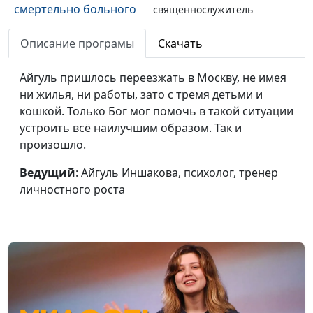
смертельно больного
священнослужитель
человека
Описание програмы
Скачать
Бог влиял на меня с
Олег Габрусевич,
#145
детства
священнослужитель
Айгуль пришлось переезжать в Москву, не имея
ни жилья, ни работы, зато с тремя детьми и
Настоящее
Олег Габрусевич,
#144
кошкой. Только Бог мог помочь в такой ситуации
бесплатным не бывает
священнослужитель
устроить всё наилучшим образом. Так и
произошло.
Как я нашел, где в
Александр
#143
Библии про меня
Богданенков
Ведущий
: Айгуль Иншакова, психолог, тренер
написано
личностного роста
Как я советовался с
Александр
#142
Богом о выборе жены
Богданенков,
священнослужитель
Как я хотел найти
Александр
#141
кошелек —
Богданенков,
педагогический опыт
священнослужитель