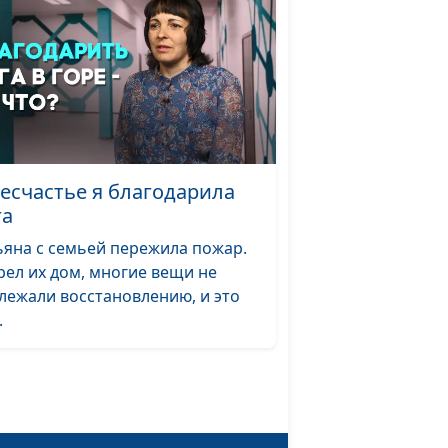
 меня
Андрей Вербовой,
#107
священнослужитель
а
Андрей Васенёв,
#106
 Богу
священнослужитель
несчастье я благодарила
Андрей Васенёв,
#104
га
священнослужитель
ьяна с семьей пережила пожар.
ой в
Андрей Васенёв,
#103
рел их дом, многие вещи не
священнослужитель
лежали восстановлению, и это
.
м:
Андрей Васенёв,
#102
е
священнослужитель
коле
ться
Евгений Кафтанов,
#101
х?
священнослужитель