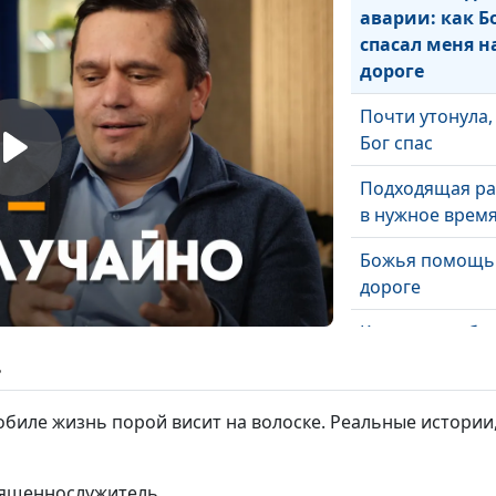
аварии: как Б
спасал меня н
дороге
Почти утонула,
Бог спас
Подходящая ра
в нужное врем
Божья помощь
дороге
Красивые зубки
дочки
ь
Учиться или
биле жизнь порой висит на волоске. Реальные истории, 
молиться?
Моя материнск
вященнослужитель