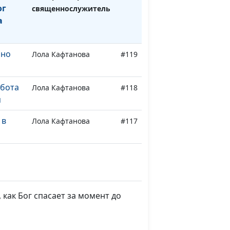
ог
священнослужитель
а
 но
Лола Кафтанова
#119
бота
Лола Кафтанова
#118
я
 в
Лола Кафтанова
#117
 у
Надежда Исакова
#116
Надежда Исакова
#115
как Бог спасает за момент до
ая
Надежда Исакова
#114