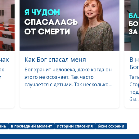
холостяка
«Бог примирил
с отцом»
Смерть ребенк
привела меня к
чах
Как Бог спасал меня
В 
На грани
Бо
самоубийства
ак
Бог хранит человека, даже когда он
и
этого не осознает. Так часто
Тат
«Бог был со мн
случается с детьми. Так несколько...
Сго
армии»
под
бы..
Быть верующи
несправедливо
отношение в ш
знь
в последний момент
истории спасения
боже сохрани
Можно ли моли
Богу о финанса