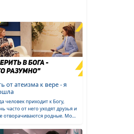
Андрей Исаков,
#113
священнослужитель
озь
Андрей Исаков,
#112
священнослужитель
Александр Захаров
#111
а?
я
Сергей Долматов,
#110
ней
священнослужитель
ь от атеизма к вере - я
ошла
Сергей Долматов,
#109
да человек приходит к Богу,
священнослужитель
нь часто от него уходят друзья и
е отворачиваются родные. Мо...
Андрей Вербовой,
#108
священнослужитель