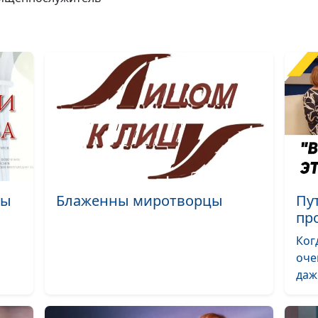
молитва
Случайности
неслучайны
Бог провел скв
шторм
Где выход из
порочного круг
Несостоявшаяс
авария на зим
зы
Блаженны миротворцы
Пут
дороге
пр
Нас спасли, не
Ког
требуя
оче
благодарности
даж
Жена для
убежденного