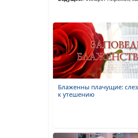
Блаженны плачущие: сле
к утешению