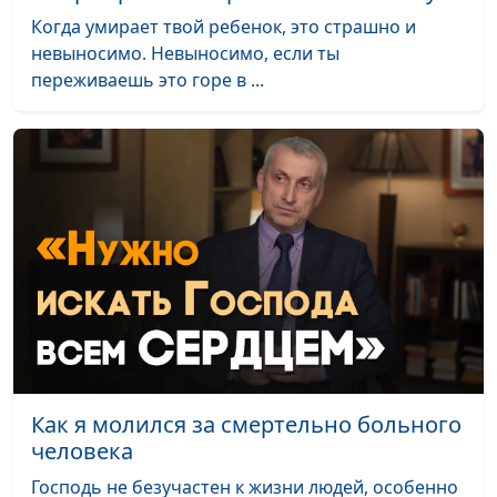
священнослужитель
Когда умирает твой ребенок, это страшно и
Песня, вдохновлённая
Роман Седов
#89
невыносимо. Невыносимо, если ты
верой
переживаешь это горе в ...
Как Бог видит мою
Роман Седов
#88
жизнь
Делать добро —
Роман Седов
#87
Божье желание
Случайный разговор
Роман Седов
#86
изменил жизнь
Иисус освобождает от
Роман Седов
#85
тяжести грехов
Стремись к награде от
Роман Седов
#84
Как я молился за смертельно больного
Бога
человека
Божьи дети среди
Роман Седов
#83
Господь не безучастен к жизни людей, особенно