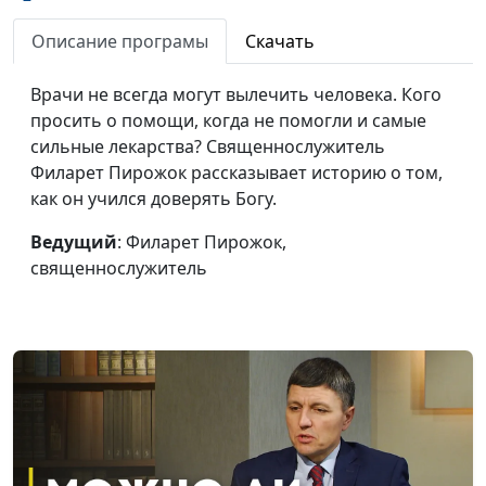
Божья помощь в
Лола Кафтанова
#117
дороге
Описание програмы
Скачать
Красивые зубки у
Надежда Исакова
#116
Врачи не всегда могут вылечить человека. Кого
дочки
просить о помощи, когда не помогли и самые
сильные лекарства? Священнослужитель
Учиться или
Надежда Исакова
#115
Филарет Пирожок рассказывает историю о том,
молиться?
как он учился доверять Богу.
Моя материнская
Надежда Исакова
#114
Ведущий
: Филарет Пирожок,
молитва
священнослужитель
Случайности
Андрей Исаков,
#113
неслучайны
священнослужитель
Бог провел сквозь
Андрей Исаков,
#112
шторм
священнослужитель
Где выход из
Александр Захаров
#111
порочного круга?