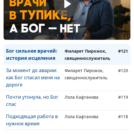
Бог подарил мне
Константин Степанов,
#123
бесплатное высшее
священнослужитель
образование
Бог рассказывает о
Константин Степанов,
#122
Себе. Кто слушает?
священнослужитель
Бог сильнее врачей:
Филарет Пирожок,
#121
история исцеления
священнослужитель
За момент до аварии:
Филарет Пирожок,
#120
как Бог спасал меня на
священнослужитель
дороге
Почти утонула, но Бог
Лола Кафтанова
#119
спас
Подходящая работа в
Лола Кафтанова
#118
нужное время