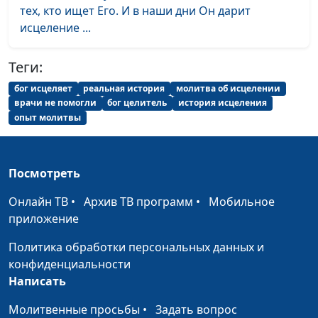
заключённых
тех, кто ищет Его. И в наши дни Он дарит
исцеление ...
Служение Богу — путь
Петр Любимов
#82
к счастью
Теги:
Жизнь как гонка: как
Петр Любимов
#81
бог исцеляет
реальная история
молитва об исцелении
не попасть в аварию
врачи не помогли
бог целитель
история исцеления
опыт молитвы
Бог меня освободил
Петр Любимов
#80
Бог — главный Врач в
Петр Любимов
#79
нашей жизни
Посмотреть
Виктор Счастливый:
Онлайн ТВ
•
Архив ТВ программ
•
Мобильное
Петр Любимов
#78
счастливый парень в
приложение
коляске
Политика обработки персональных данных и
конфиденциальности
«Родился в рубашке»
Геннадий Касап
#74
Написать
Призыв идти за Богом
Геннадий Касап
#73
Молитвенные просьбы
•
Задать вопрос