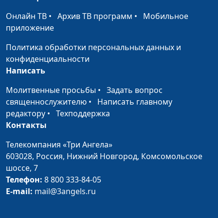
Помощь сиротам
Павел Меженин
#25
Онлайн ТВ
•
Архив ТВ программ
•
Мобильное
Видеть нужду
Павел Меженин
#24
приложение
человека
Политика обработки персональных данных и
Опухоль мозга и
Павел Меженин
#23
конфиденциальности
доверие Богу
Написать
Бог дал нам ребенка
Павел Меженин
#22
Молитвенные просьбы
•
Задать вопрос
священнослужителю
•
Написать главному
«Помогите мне,
Павел Меженин
#21
редактору
•
Техподдержка
пожалуйста!»
Контакты
Обещание Богу и
Павел Меженин
#20
Телекомпания «Три Ангела»
ответ на молитву
603028,
Россия, Нижний Новгород,
Комсомольское
Молитва об исцелении
шоссе, 7
Мария Никишанина
#19
Телефон:
8 800 333-84-05
Приемная семья
Михаил Чуев
#17
E-mail:
mail@3angels.ru
Работа мечты
Юлия Приписнова
#16