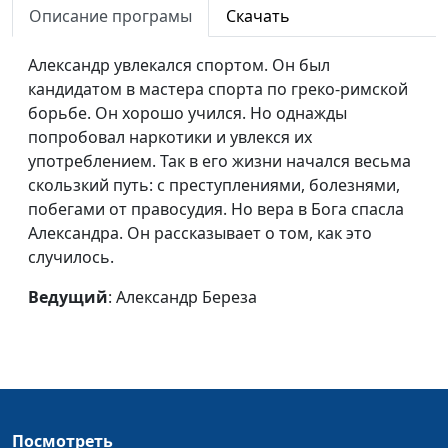
Канистра бензина - от
Елена Жиганкова
#33
Описание програмы
Скачать
Бога в подарок
Александр увлекался спортом. Он был
Мама, я хочу стать
Елена Смирнова
#32
кандидатом в мастера спорта по греко-римской
другой!
борьбе. Он хорошо учился. Но однажды
Есть другая жизнь
Сергей Петелин
#31
попробовал наркотики и увлекся их
употреблением. Так в его жизни начался весьма
Жизнь можно
Алексей Овсяников
#30
скользкий путь: с преступлениями, болезнями,
изменить
побегами от правосудия. Но вера в Бога спасла
Александра. Он рассказывает о том, как это
Как оживает надежда
Андрей Кудряшов
#29
случилось.
Из тьмы - к свету
Сергей Ильин
#28
Ведущий
: Александр Береза
Спасение, свобода и
Антонина Гусарова
#27
служение
Когда находишь,
Николай Чех
#26
потеряв
Посмотреть