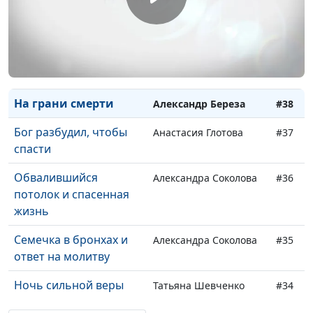
Реабилитация вместе
Игорь Бухарев
#41
с Иисусом
Путь домой
Екатерина Иванча
#40
Куда пойти учиться?
Дарий Верещак
#39
На грани смерти
Александр Береза
#38
Бог разбудил, чтобы
Анастасия Глотова
#37
спасти
Обвалившийся
Александра Соколова
#36
потолок и спасенная
жизнь
Семечка в бронхах и
Александра Соколова
#35
ответ на молитву
Ночь сильной веры
Татьяна Шевченко
#34