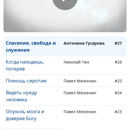
Жизнь можно
Алексей Овсяников
#30
изменить
Как оживает надежда
Андрей Кудряшов
#29
Из тьмы - к свету
Сергей Ильин
#28
Спасение, свобода и
Антонина Гусарова
#27
служение
Когда находишь,
Николай Чех
#26
потеряв
Помощь сиротам
Павел Меженин
#25
Видеть нужду
Павел Меженин
#24
человека
Опухоль мозга и
Павел Меженин
#23
доверие Богу