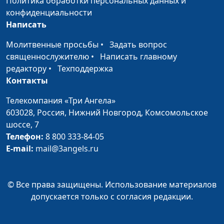
Политика обработки персональных данных и
Бог - Друг в любых
Ярослав Кныш
#12
конфиденциальности
обстоятельствах
Написать
Бог помогает даже в
Ярослав Кныш
#11
Молитвенные просьбы
•
Задать вопрос
тюрьме
священнослужителю
•
Написать главному
редактору
•
Техподдержка
Бог дает лучшее
Кристина Иову
#10
Контакты
Когда нет шансов
Игорь Кириченко
#9
Телекомпания «Три Ангела»
603028,
Россия, Нижний Новгород,
Комсомольское
Верность Богу
Игорь Кириченко
#8
шоссе, 7
вознаграждается
Телефон:
8 800 333-84-05
Долгий путь домой
E-mail:
mail@3angels.ru
Игорь Кириченко
#7
Что делать, если мечта
Лолита Ибрагимова
#6
не сбывается?
© Все права защищены. Использование материалов
допускается только с согласия редакции.
Доверие Богу
Наталья Дементьева
#5
Рискнуть ли ради
Тимофей Боронин
#4