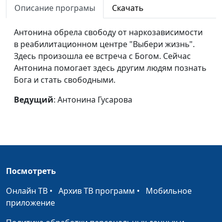
Бог дал нам ребенка
Павел Меженин
#22
Описание програмы
Скачать
«Помогите мне,
Павел Меженин
#21
Антонина обрела свободу от наркозависимости
пожалуйста!»
в реабилитационном центре "Выбери жизнь".
Обещание Богу и
Павел Меженин
#20
Здесь произошла ее встреча с Богом. Сейчас
ответ на молитву
Антонина помогает здесь другим людям познать
Бога и стать свободными.
Молитва об исцелении
Мария Никишанина
#19
Ведущий
: Антонина Гусарова
Приемная семья
Михаил Чуев
#17
Работа мечты
Юлия Приписнова
#16
"Верующий на суд не
Ярослав Кныш
#15
приходит"
Посмотреть
Служение осужденным
Ярослав Кныш
#14
Онлайн ТВ
•
Архив ТВ программ
•
Мобильное
Почему Бог побуждает
Ярослав Кныш
#13
приложение
молиться?