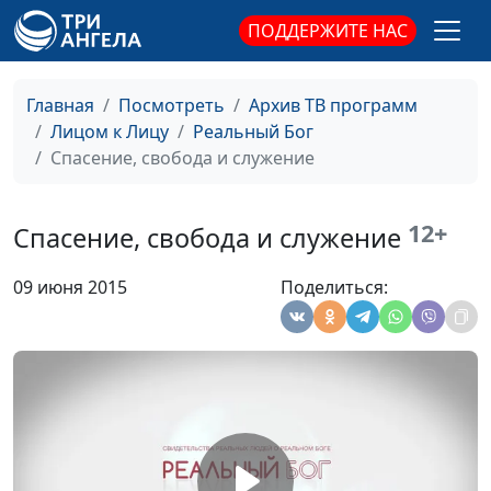
Бог разбудил, чтобы
Анастасия Глотова
#37
ПОДДЕРЖИТЕ НАС
спасти
Обвалившийся
Александра Соколова
#36
Главная
Посмотреть
Архив ТВ программ
потолок и спасенная
Лицом к Лицу
Реальный Бог
жизнь
Спасение, свобода и служение
Семечка в бронхах и
Александра Соколова
#35
ответ на молитву
12+
Спасение, свобода и служение
Ночь сильной веры
Татьяна Шевченко
#34
09 июня 2015
Поделиться:
Канистра бензина - от
Елена Жиганкова
#33
Бога в подарок
Мама, я хочу стать
Елена Смирнова
#32
другой!
Есть другая жизнь
Сергей Петелин
#31