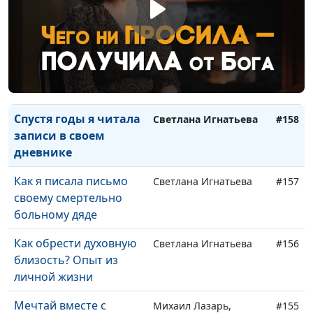
служения
заключенным
У врачей были плохие
Светлана Игнатьева
#159
прогнозы во время
моей беременности
Спустя годы я читала
Светлана Игнатьева
#158
записи в своем
дневнике
Как я писала письмо
Светлана Игнатьева
#157
своему смертельно
больному дяде
Как обрести духовную
Светлана Игнатьева
#156
близость? Опыт из
личной жизни
Мечтай вместе с
Михаил Лазарь,
#155