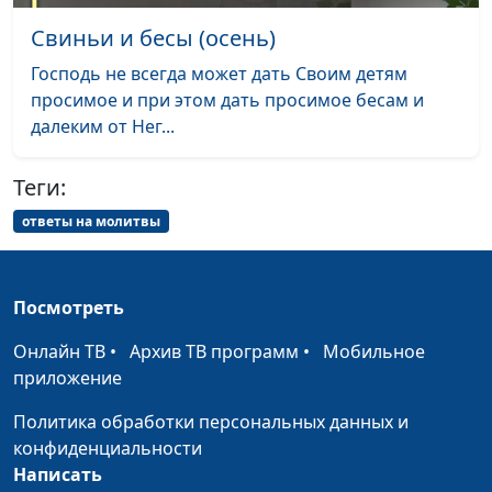
Олег Габрусевич,
#144
бесплатным не бывает
священнослужитель
Свиньи и бесы (осень)
Как я нашел, где в
Александр
#143
Господь не всегда может дать Своим детям
Библии про меня
Богданенков
просимое и при этом дать просимое бесам и
написано
далеким от Нег...
Как я советовался с
Александр
#142
Теги:
Богом о выборе жены
Богданенков,
священнослужитель
ответы на молитвы
Как я хотел найти
Александр
#141
кошелек —
Богданенков,
Посмотреть
педагогический опыт
священнослужитель
Бога
Онлайн ТВ
•
Архив ТВ программ
•
Мобильное
приложение
У Бога есть чувство
Александр
#140
юмора
Богданенков,
Политика обработки персональных данных и
священнослужитель
конфиденциальности
Написать
Как видеть доброе в
Максим Каминский
#139