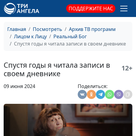
ПОДДЕРЖИТЕ НАС
«Страшная» история с
Роман Седов
#164
Богом, которая
закончилась хорошо
Главная
Посмотреть
Архив ТВ программ
Лицом к Лицу
Реальный Бог
Как я отправился в
Роман Седов
#163
Спустя годы я читала записи в своем дневнике
долгую поездку с
Богом
Спустя годы я читала записи в
Как я искал аэродром
Роман Седов
#162
12+
своем дневнике
подешевле, а нашёл
бесплатный
09 июня 2024
Поделиться:
Как дать людям
Роман Седов
#161
чувство, что они
нужны
Мой товарищ умирал
Виктор Крикунов,
#160
от передозировки
руководитель
христианского