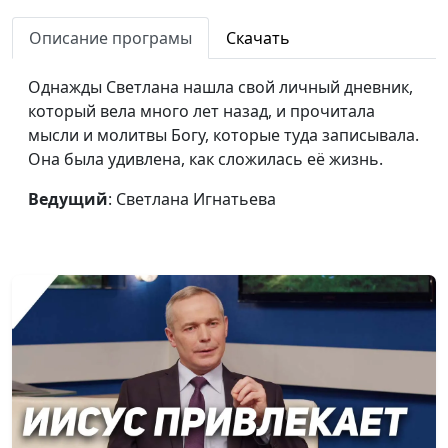
Богом
священнослужитель
Описание програмы
Скачать
Принимая решение, я
Михаил Лазарь,
#154
не жду Божьего ответа
священнослужитель
Однажды Светлана нашла свой личный дневник,
который вела много лет назад, и прочитала
Проблемы есть, а
Михаил Лазарь,
#153
мысли и молитвы Богу, которые туда записывала.
денег нет
священнослужитель
Она была удивлена, как сложилась её жизнь.
Машина разбита,
Михаил Лазарь,
#152
Ведущий
: Светлана Игнатьева
девушка ушла к
священнослужитель
другому... Боже,
почему всё так
непросто?!
Возвращение с
Айгуль Иншакова,
#151
детьми: потеряли
психолог, тренер
телефон с билетами
личностного роста
Чужой город и
Айгуль Иншакова,
#150
отсутствие связи: как
психолог, тренер