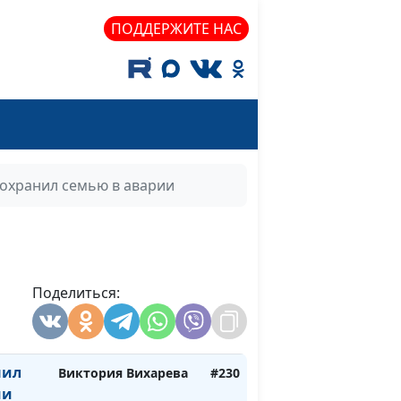
ПОДДЕРЖИТЕ НАС
оровье
Василий Стефанив
#236
вет
Василий Стефанив
#235
у
Василий Стефанив
#234
сохранил семью в аварии
 во
Василий Стефанив
#233
Василий Стефанив
#232
Поделиться:
не
Василий Стефанив
#231
нил
Виктория Вихарева
#230
ии