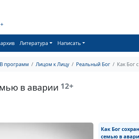
дороге
Молитва за зд
дочки
2+
Мгновенный от
оархив
Литература
Написать
Бога на молитв
Моя встреча с
ангелом
ТВ программ
Лицом к Лицу
Реальный Бог
Как Бог 
Верующему всё
благо
12+
емью в аварии
Как я выбирал
невесту
Чудо на экзаме
Как Бог сохра
семью в авар