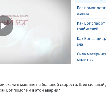
Бог помог оста
живых
Как Бог спас от
грабителей
Как Бог защища
зла
Сила материнс
молитвы
Как Бог дал мн
ь
подсказку
ми ехали в машине на большой скорости. Шел сильный 
Как Бог помог 
Как Бог помог им в этой аварии?
работу
Как Бог защити
меня от змей