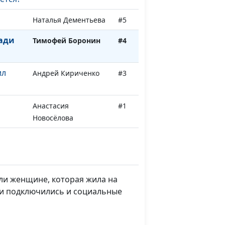
Наталья Дементьева
#5
ради
Тимофей Боронин
#4
ил
Андрей Кириченко
#3
Анастасия
#1
Новосёлова
ли женщине, которая жила на
щи подключились и социальные