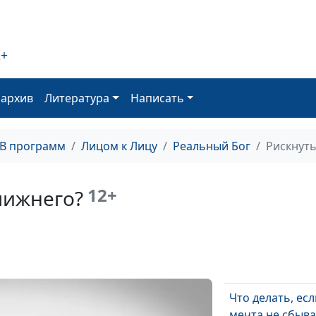
Почему Бог
побуждает мол
2+
Бог - Друг в лю
обстоятельств
оархив
Литература
Написать
Бог помогает д
тюрьме
ТВ программ
Лицом к Лицу
Реальный Бог
Рискнуть
Бог дает лучше
12+
лижнего?
Когда нет шанс
Верность Богу
вознаграждает
Долгий путь д
Что делать, есл
мечта не сбыва