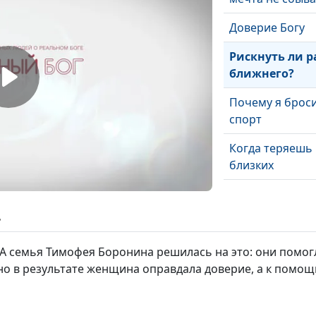
Доверие Богу
Рискнуть ли 
ближнего?
Почему я брос
спорт
Когда теряешь
близких
ь
А семья Тимофея Боронина решилась на это: они помог
 но в результате женщина оправдала доверие, а к помо