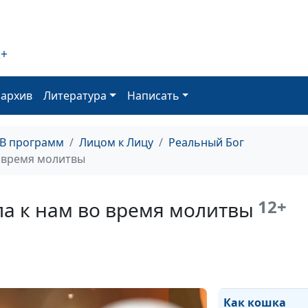
пожара
Бог даёт лучше
2+
Как Бог исполн
мою мечту
оархив
Литература
Написать
Пощечина от с
как он препятс
хорошему делу
ТВ программ
Лицом к Лицу
Реальный Бог
о время молитвы
Бог помог не
остаться без д
12+
ла к нам во время молитвы
С Богом всё к
лучшему
Честность пом
сдать экзамен
Как кошка