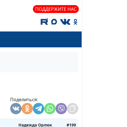
ПОДДЕРЖИТЕ НАС
е
Рувим Кройтор
#205
ил
Рувим Кройтор
#204
атаны:
Рувим Кройтор
#203
твовал
Надежда Орлюк
#202
енег
Надежда Орлюк
#201
Поделиться:
огла
Надежда Орлюк
#200
Надежда Орлюк
#199