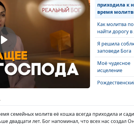
приходила к 
время молит
Как молитва п
найти дорогу в 
Я решила собл
заповеди Бога
Моё чудесное
исцеление
Рождественски
подарок
ь
Как Бог ответил
молитву
ремя семейных молитв её кошка всегда приходила и сад
ше двадцати лет. Бог напоминал, что всех нас создал Он
Бог исполнил
обещание