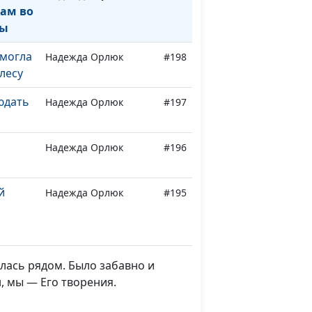
нам во
вы
омогла
Надежда Орлюк
#198
лесу
юдать
Надежда Орлюк
#197
Надежда Орлюк
#196
й
Надежда Орлюк
#195
 на
Надежда Орлюк
#194
илась рядом. Было забавно и
, мы — Его творения.
Надежда Орлюк
#193