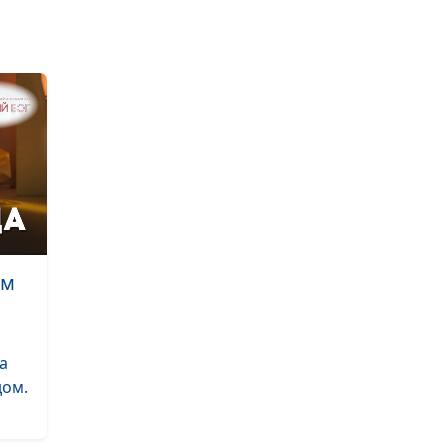
Почему я рабо
бесплатно?
Как Бог подари
сына
Как я освободи
от зависимост
Меня лишили д
но Бог вернул 
ам
Как мы изгнали
из человека
Как люди в пар
а
ощутили Божь
дом.
любовь
Как Бог спас др