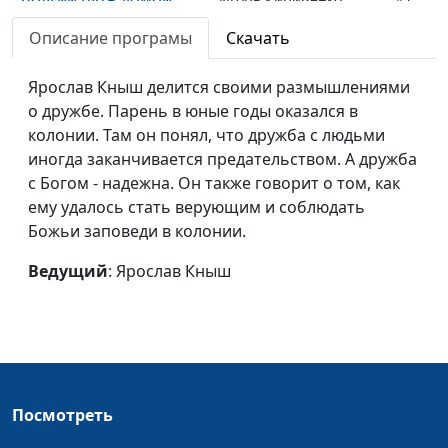
Описание програмы
Скачать
Что делать, если мечта
Лолита Ибрагимова
#6
не сбывается?
Ярослав Кныш делится своими размышлениями
Доверие Богу
Наталья Дементьева
#5
о дружбе. Парень в юные годы оказался в
колонии. Там он понял, что дружба с людьми
Рискнуть ли ради
Тимофей Боронин
#4
иногда заканчивается предательством. А дружба
ближнего?
с Богом - надежна. Он также говорит о том, как
ему удалось стать верующим и соблюдать
Почему я бросил
Андрей Кириченко
#3
Божьи заповеди в колонии.
спорт
Ведущий
: Ярослав Кныш
Когда теряешь
Анастасия Новосёлова
#1
близких
Посмотреть