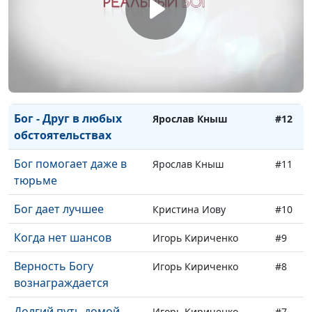
приходит"
Служение осужденным
Ярослав Кныш
#14
Почему Бог побуждает
Ярослав Кныш
#13
молиться?
Бог - Друг в любых
Ярослав Кныш
#12
обстоятельствах
Бог помогает даже в
Ярослав Кныш
#11
тюрьме
Бог дает лучшее
Кристина Иову
#10
Когда нет шансов
Игорь Кириченко
#9
Верность Богу
Игорь Кириченко
#8
вознаграждается
Долгий путь домой
Игорь Кириченко
#7