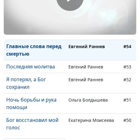
Как помогает музыка
Лариса Решетова
#56
Конкурс рисунков,
Марина Авакьянц
#55
сломанный нос и
помощь Бога
Главные слова перед
Евгений Раннев
#54
смертью
Последняя молитва
Евгений Раннев
#53
Я потерял, а Бог
Евгений Раннев
#52
сохранил
Ночь борьбы и рука
Ольга Болдышева
#51
помощи
Бог восстановил мой
Екатерина Моисеева
#50
голос