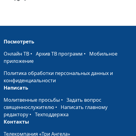
Нефедьева
Реабилитация вместе
Игорь Бухарев
#41
с Иисусом
Путь домой
Екатерина Иванча
#40
Посмотреть
Куда пойти учиться?
Дарий Верещак
#39
Онлайн ТВ
•
Архив ТВ программ
•
Мобильное
На грани смерти
Александр Береза
#38
приложение
Бог разбудил, чтобы
Анастасия Глотова
#37
Политика обработки персональных данных и
спасти
конфиденциальности
Написать
Обвалившийся
Александра Соколова
#36
потолок и спасенная
Молитвенные просьбы
•
Задать вопрос
жизнь
священнослужителю
•
Написать главному
редактору
•
Техподдержка
Семечка в бронхах и
Александра Соколова
#35
Контакты
ответ на молитву
Телекомпания «Три Ангела»