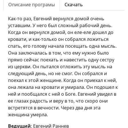
Божья помощь в
Александр Марков
#49
Описание програмы
Скачать
дороге
Как-то раз, Евгений вернулся домой очень
Исцеление по молитве
Алексей Анциферов
#48
уставшим. У него был сложный рабочий день.
Бог дал мне новую
Алексей и Елена
#47
Когда он вернулся домой, он еле-еле дошел до
семью
Смирновы
кровати, и как-только он собрался ложиться
спать, его голову начала посещать одна мысль.
Как я обрел смысл
Сейран Гаспарян
#46
Она заключалась в том, что ему нужно было
жизни
прямо сейчас поехать и навестить одну сестру
из церкви. Он пытался отложить эту мысль на
Бог слышит мои
Рубина Халапова
#45
следующий день, но не смог. Он собрался и
молитвы!
поехал к этой женщине. Когда он приехал к ней,
«Давай дадим ему
Роман и Ольга
#44
она лежала на кровати и умирала. Он подошел к
шанс»
Крайновы
ней и пообщался с ней о Боге. Евгений увидел в
ее глазах радость и веру в то, что скоро они
Найти исцеление и
Сергей и Наталья
#43
встретятся в вечности. Через два дня эта
спутника жизни
Петелины
женщина умерла.
Ты - дочь Царя
Александра
#42
Ведущий
: Евгений Раннев