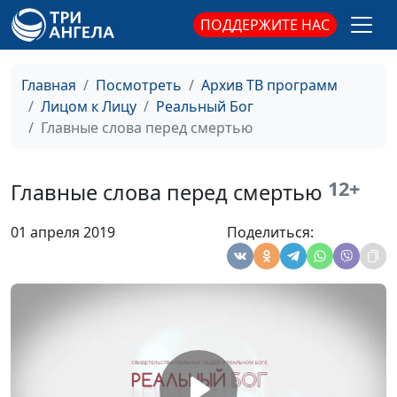
Бог располагает
Андрей Качалаба
#65
сердца
ПОДДЕРЖИТЕ НАС
Бог отвел беду
Андрей Качалаба
#64
Главная
Посмотреть
Архив ТВ программ
Как я начал понимать
Максим Каминский
#63
Лицом к Лицу
Реальный Бог
Библию
Главные слова перед смертью
Как Бог обратился ко
Максим Каминский
#62
мне
12+
Главные слова перед смертью
Зачем мне чудо?
Андрей Юнак
#61
01 апреля 2019
Поделиться:
Все содействует ко
Андрей Юнак
#60
благу
Рождение поэта
Татьяна Кувичинская
#59
Видеть Божий замысел
Татьяна Кувичинская
#58
Нужна ли Богу жертва?
Лариса Решетова
#57