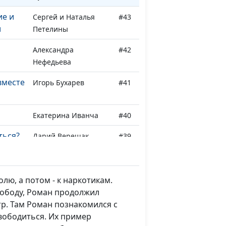
ие и
Сергей и Наталья
#43
и
Петелины
Александра
#42
Нефедьева
вместе
Игорь Бухарев
#41
Екатерина Иванча
#40
ться?
Дарий Верещак
#39
и
Александр Береза
#38
чтобы
Анастасия Глотова
#37
лю, а потом - к наркотикам.
свободу, Роман продолжил
р. Там Роман познакомился с
Александра Соколова
#36
вободиться. Их пример
енная