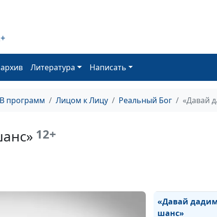
Бог восстанови
голос
2+
Божья помощь
дороге
оархив
Литература
Написать
Исцеление по
молитве
ТВ программ
Лицом к Лицу
Реальный Бог
«Давай д
Бог дал мне но
семью
12+
шанс»
Как я обрел см
жизни
Бог слышит мо
молитвы!
«Давай дадим
шанс»