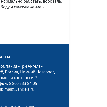
а нормально работать, воровала,
ободу и самоуважение и
хах и
Александра Соколова
#35
ву
веры
Татьяна Шевченко
#34
на -
Елена Жиганкова
#33
рок
тать
Елена Смирнова
#32
такты
компания «Три Ангела»
знь
Сергей Петелин
#31
28,
Россия, Нижний Новгород,
омольское шоссе, 7
Алексей Овсяников
#30
фон:
8 800 333-84-05
il:
mail@3angels.ru
адежда
Андрей Кудряшов
#29
ту
Сергей Ильин
#28
согласия редакции.