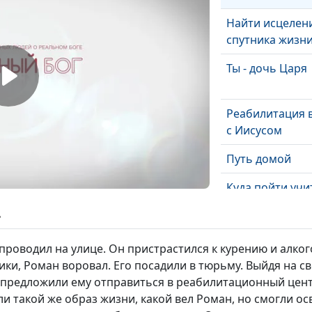
Найти исцелен
спутника жизн
Ты - дочь Царя
Реабилитация 
с Иисусом
Путь домой
Куда пойти учи
ь
На грани смерт
Бог разбудил, 
проводил на улице. Он пристрастился к курению и алкого
спасти
ики, Роман воровал. Его посадили в тюрьму. Выйдя на 
 предложили ему отправиться в реабилитационный цент
Обвалившийся
 такой же образ жизни, какой вел Роман, но смогли ос
потолок и спас