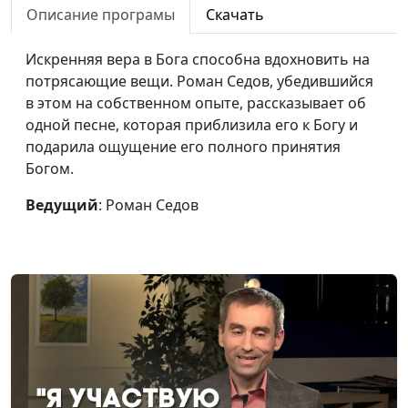
тяжести грехов
Описание програмы
Скачать
Стремись к награде от
Роман Седов
#84
Искренняя вера в Бога способна вдохновить на
Бога
потрясающие вещи. Роман Седов, убедившийся
в этом на собственном опыте, рассказывает об
Божьи дети среди
Роман Седов
#83
одной песне, которая приблизила его к Богу и
заключённых
подарила ощущение его полного принятия
Служение Богу — путь
Петр Любимов
#82
Богом.
к счастью
Ведущий
: Роман Седов
Жизнь как гонка: как
Петр Любимов
#81
не попасть в аварию
Бог меня освободил
Петр Любимов
#80
Бог — главный Врач в
Петр Любимов
#79
нашей жизни
Виктор Счастливый:
Петр Любимов
#78
счастливый парень в