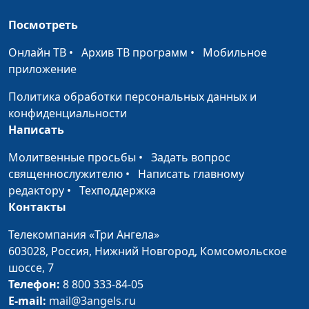
Верность Богу
Игорь Кириченко
#8
Посмотреть
вознаграждается
Онлайн ТВ
•
Архив ТВ программ
•
Мобильное
Долгий путь домой
Игорь Кириченко
#7
приложение
Что делать, если мечта
Лолита Ибрагимова
#6
Политика обработки персональных данных и
не сбывается?
конфиденциальности
Написать
Доверие Богу
Наталья Дементьева
#5
Молитвенные просьбы
•
Задать вопрос
Рискнуть ли ради
Тимофей Боронин
#4
священнослужителю
•
Написать главному
ближнего?
редактору
•
Техподдержка
Контакты
Почему я бросил
Андрей Кириченко
#3
спорт
Телекомпания «Три Ангела»
603028,
Россия, Нижний Новгород,
Комсомольское
Когда теряешь
Анастасия Новосёлова
#1
шоссе, 7
близких
Телефон:
8 800 333-84-05
E-mail:
mail@3angels.ru