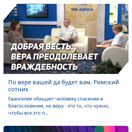
Ты - дочь Царя
Александра
#42
Нефедьева
Реабилитация вместе
Игорь Бухарев
#41
с Иисусом
Путь домой
Екатерина Иванча
#40
Куда пойти учиться?
Дарий Верещак
#39
На грани смерти
Александр Береза
#38
Бог разбудил, чтобы
Анастасия Глотова
#37
По вере вашей да будет вам. Римский
спасти
сотник
Обвалившийся
Александра Соколова
#36
Евангелие обещает человеку спасение и
потолок и спасенная
благословения, но вера - это то, что нужно,
жизнь
чтобы все это п...
Семечка в бронхах и
Александра Соколова
#35
ответ на молитву