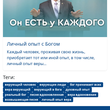
Приемная семья
Михаил Чуев
#17
Работа мечты
Юлия Приписнова
#16
"Верующий на суд не
Ярослав Кныш
#15
приходит"
Служение осужденным
Ярослав Кныш
#14
Личный опыт с Богом
Почему Бог побуждает
Ярослав Кныш
#13
Каждый человек, проживая свою жизнь,
молиться?
приобретает тот или иной опыт, в том числе,
личный опыт веры...
Бог - Друг в любых
Ярослав Кныш
#12
обстоятельствах
Теги:
Бог помогает даже в
Ярослав Кныш
#11
верующий человек
верующие люди
бог принимает всех
тюрьме
вера верующий
верующий в бога
духовный опыт
реальный бог
песня вдохновленная
вера вдохновение
Бог дает лучшее
Кристина Иову
#10
возвышающая песня
личный опыт вера
Когда нет шансов
Игорь Кириченко
#9