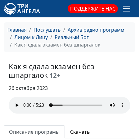
армии»
священнослужитель
ПОДДЕРЖИТЕ НАС
Быть верующим:
Андрей Васенёв,
#102
несправедливое
священнослужитель
Главная
Послушать
Архив радио программ
отношение в школе
Лицом к Лицу
Реальный Бог
Как я сдала экзамен без шпаргалок
Можно ли молиться
Евгений Кафтанов,
#101
Богу о финансах?
священнослужитель
Как я сдала экзамен без
Мой Бог - Бог радости
Евгений Кафтанов,
#100
шпаргалок
священнослужитель
12+
Спасение Божье - для
Виталий Овчинников
#99
26 октября 2023
меня и для тебя
Исцеление по вере
Виталий Овчинников
#98
От преступлений и
Виталий Овчинников
#97
наркотиков ко Христу
Описание програмы
Скачать