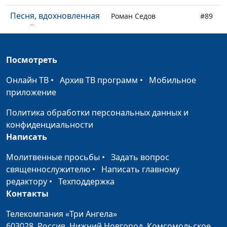
Песня, вдохновленная
Роман Седов
#89
верой
Как видит Бог мою
Роман Седов
#88
Посмотреть
жизнь
Онлайн ТВ
•
Архив ТВ программ
•
Мобильное
Доброе свыше
Роман Седов
#87
приложение
Случайный разговор
Роман Седов
#86
Политика обработки персональных данных и
может изменить
конфиденциальности
жизнь
Написать
Иисус освобождает от
Роман Седов
#85
Молитвенные просьбы
•
Задать вопрос
тяжести грехов
священнослужителю
•
Написать главному
Стремись к награде от
редактору
•
Техподдержка
Роман Седов
#84
Бога
Контакты
Божьи дети среди
Телекомпания «Три Ангела»
Роман Седов
#83
заключенных
603028,
Россия, Нижний Новгород,
Комсомольское