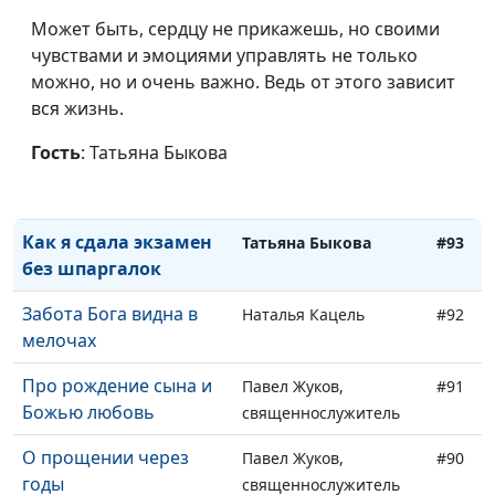
Я получила работу,
Татьяна Быкова
#96
потому что была
Может быть, сердцу не прикажешь, но своими
верующей
чувствами и эмоциями управлять не только
можно, но и очень важно. Ведь от этого зависит
Бог подарил мне
Татьяна Быкова
#95
вся жизнь.
деньги
Гость
: Татьяна Быкова
В несчастье я
Татьяна Быкова
#94
благодарила Бога
Как я сдала экзамен
Татьяна Быкова
#93
без шпаргалок
Забота Бога видна в
Наталья Кацель
#92
мелочах
Про рождение сына и
Павел Жуков,
#91
Божью любовь
священнослужитель
О прощении через
Павел Жуков,
#90
годы
священнослужитель