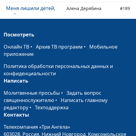
Меня лишили детей,
Алена Дерябина
#189
но Бог вернул их мне
Как мы изгнали бесов
Сергей Парфенов
#188
Посмотреть
из человека
Онлайн ТВ
•
Архив ТВ программ
•
Мобильное
Как люди в парке
Сергей Парфенов
#187
приложение
ощутили Божью
любовь
Политика обработки персональных данных и
конфиденциальности
Как Бог спас друга от
Сергей Парфенов
#186
Написать
тюрьмы
Молитвенные просьбы
•
Задать вопрос
Как студентам помогал
Сергей Парфенов
#185
священнослужителю
•
Написать главному
Бог
редактору
•
Техподдержка
Моя дочка помогла
Контакты
Сергей Парфенов
#184
мне лучше понять
Телекомпания «Три Ангела»
Бога
603028,
Россия, Нижний Новгород,
Комсомольское