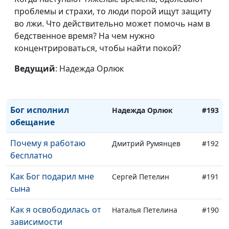
Мое чудесное
проблемы и страхи, то люди порой ищут защиту
Надежда Орлюк
#196
исцеление
во лжи. Что действительно может помочь нам в
бедственное время? На чем нужно
Рождественский
Надежда Орлюк
#195
концентрироваться, чтобы найти покой?
подарок
Ведущий
: Надежда Орлюк
Как Бог ответил на
Надежда Орлюк
#194
молитву
Бог исполнил
Надежда Орлюк
#193
обещание
Почему я работаю
Дмитрий Румянцев
#192
бесплатно
Как Бог подарил мне
Сергей Петелин
#191
сына
Как я освободилась от
Наталья Петелина
#190
зависимости