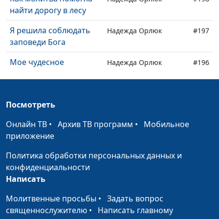
найти дорогу в лесу
Я решила соблюдать
Надежда Орлюк
#197
заповеди Бога
Мое чудесное
Надежда Орлюк
#196
исцеление
Рождественский
Надежда Орлюк
#195
Посмотреть
подарок
Онлайн ТВ
•
Архив ТВ программ
•
Мобильное
Как Бог ответил на
Надежда Орлюк
#194
приложение
молитву
Политика обработки персональных данных и
Бог исполнил
Надежда Орлюк
#193
конфиденциальности
обещание
Написать
Почему я работаю
Дмитрий Румянцев
#192
Молитвенные просьбы
•
Задать вопрос
бесплатно
священнослужителю
•
Написать главному