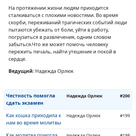
во время пожара
На протяжении жизни людям приходится
сталкиваться с плохими новостями. Во время
Бог дает лучшее
Рувим Кройтор
#205
скорби, переживаний трагических событий люди
пытаются убежать от боли, уйти в работу,
Как Бог исполнил мою
Рувим Кройтор
#204
погрузиться в развлечения, одним словом
мечту
забыться.Что же может помочь человеку
Пощечина от сатаны
пережить печаль, найти утешение и покой в
Рувим Кройтор
#203
сердце.
Бог помог не остаться
Надежда Орлюк
#202
без денег
Ведущий
: Надежда Орлюк
С Богом все к лучшему
Надежда Орлюк
#201
Честность помогла
Надежда Орлюк
#200
сдать экзамен
Как кошка приходила к
Надежда Орлюк
#199
нам во время молитвы
Как молитва помогла
Надежда Орлюк
#198