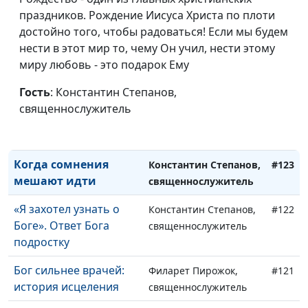
рубежом?
праздников. Рождение Иисуса Христа по плоти
достойно того, чтобы радоваться! Если мы будем
Что поможет
Светлана Лукашевич
#125
нести в этот мир то, чему Он учил, нести этому
избавиться от
миру любовь - это подарок Ему
вредной привычки и
зависимости?
Гость
: Константин Степанов,
священнослужитель
Бог — повелитель
Константин Степанов,
#124
дождей и гроз
священнослужитель
Когда сомнения
Константин Степанов,
#123
мешают идти
священнослужитель
«Я захотел узнать о
Константин Степанов,
#122
Боге». Ответ Бога
священнослужитель
подростку
Бог сильнее врачей:
Филарет Пирожок,
#121
история исцеления
священнослужитель