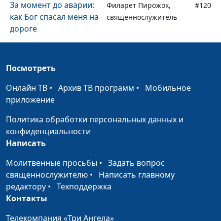
За момент до аварии:
Филарет Пирожок,
#120
как Бог спасал меня на
священнослужитель
дороге
Почти утонула, но Бог
Лола Кафтанова
#119
спас
Посмотреть
Подходящая работа в
Лола Кафтанова
#118
Онлайн ТВ
•
Архив ТВ программ
•
Мобильное
нужное время
приложение
Божья помощь в
Лола Кафтанова
#117
Политика обработки персональных данных и
дороге
конфиденциальности
Написать
Красивые зубки у
Надежда Исакова
#116
дочки
Молитвенные просьбы
•
Задать вопрос
священнослужителю
•
Написать главному
Учиться или
Надежда Исакова
#115
редактору
•
Техподдержка
молиться?
Контакты
Моя материнская
Надежда Исакова
#114
Телекомпания «Три Ангела»