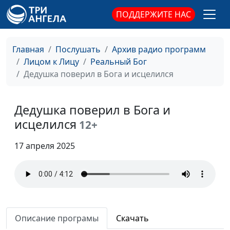
Моя дочка помогла
Сергей Парфенов
#184
мне лучше понять
ПОДДЕРЖИТЕ НАС
Бога
Как я стал блогером
Дмитрий Черноусов
#183
Главная
Послушать
Архив радио программ
Лицом к Лицу
Реальный Бог
Молитва о собаке
Нина Беликова
#182
Дедушка поверил в Бога и исцелился
Бог помог мне и
Сона Байрамова
#181
подруге
Дедушка поверил в Бога и
Что помогло мне
исцелился
Руслан Бекбаев
#180
12+
бросить пить
17 апреля 2025
Молитва матери
Дмитрий Черноусов
#179
вернула к жизни
Как я получила
Сона Байрамова
#178
желаемое
Описание програмы
Скачать
Как я пережила смерть
Нина Беликова
#177