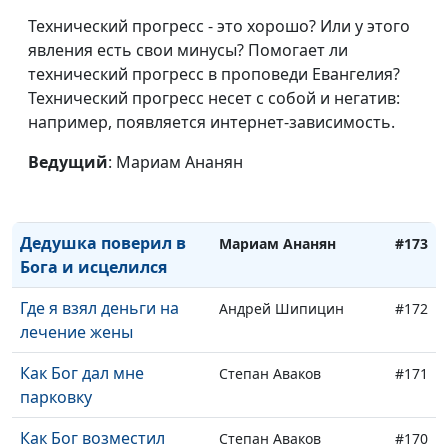
мужа
Технический прогресс - это хорошо? Или у этого
Что я понял после
явления есть свои минусы? Помогает ли
Игорь Оленников
#176
угона моей машины
технический прогресс в проповеди Евангелия?
Технический прогресс несет с собой и негатив:
Осталась жива и
Нина Гвазава
#175
например, появляется интернет-зависимость.
задумалась о Боге
Ведущий
: Мариам Ананян
Как Бог вернул мне
Олег Кучуривский
#174
видеокамеру
Дедушка поверил в
Мариам Ананян
#173
Бога и исцелился
Где я взял деньги на
Андрей Шипицин
#172
лечение жены
Как Бог дал мне
Степан Аваков
#171
парковку
Как Бог возместил
Степан Аваков
#170