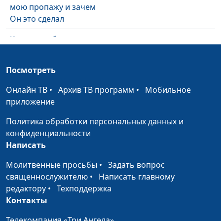
мою пропажу и зачем
Он это сделал
Как меня обокрали на
Степан Аваков
#169
автовокзале
Посмотреть
Как Бог остановил
Степан Аваков
#168
время
Онлайн ТВ
•
Архив ТВ программ
•
Мобильное
приложение
Как Бог меня удивил
Степан Аваков
#167
Политика обработки персональных данных и
Как Бог меня разбудил
Степан Аваков
#166
конфиденциальности
Удивительная история
Роман Седов
#165
Написать
на пути из
Молитвенные просьбы
•
Задать вопрос
Владивостока в
священнослужителю
•
Написать главному
Москву
редактору
•
Техподдержка
С детства любил
Контакты
Роман Седов
#164
страшные истории
Телекомпания «Три Ангела»