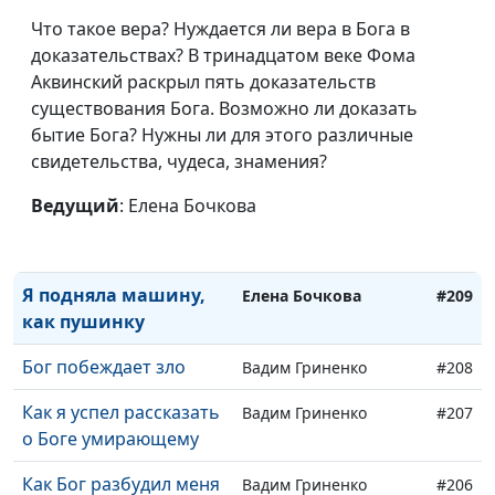
Что такое вера? Нуждается ли вера в Бога в
Как я доверилась Богу
Ирина Вершинина
#213
доказательствах? В тринадцатом веке Фома
Как я сблизилась с
Аквинский раскрыл пять доказательств
Ирина Вершинина
#212
Богом
существования Бога. Возможно ли доказать
бытие Бога? Нужны ли для этого различные
Как Бог помог мне в
Дмитрий Бочков
#211
свидетельства, чудеса, знамения?
армии
Ведущий
: Елена Бочкова
Как Бог помог попасть
Елена Бочкова
#210
ко врачу
Я подняла машину,
Елена Бочкова
#209
как пушинку
Бог побеждает зло
Вадим Гриненко
#208
Как я успел рассказать
Вадим Гриненко
#207
о Боге умирающему
Как Бог разбудил меня
Вадим Гриненко
#206