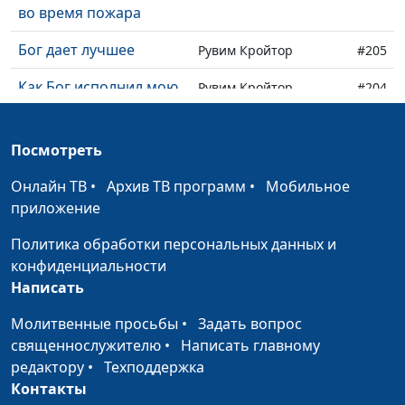
во время пожара
Бог дает лучшее
Рувим Кройтор
#205
Как Бог исполнил мою
Рувим Кройтор
#204
мечту
Пощечина от сатаны
Рувим Кройтор
#203
Посмотреть
Бог помог не остаться
Надежда Орлюк
#202
Онлайн ТВ
•
Архив ТВ программ
•
Мобильное
без денег
приложение
С Богом все к лучшему
Надежда Орлюк
#201
Политика обработки персональных данных и
конфиденциальности
Честность помогла
Надежда Орлюк
#200
Написать
сдать экзамен
Молитвенные просьбы
•
Задать вопрос
Как кошка приходила к
Надежда Орлюк
#199
священнослужителю
•
Написать главному
нам во время молитвы
редактору
•
Техподдержка
Контакты
Как молитва помогла
Надежда Орлюк
#198