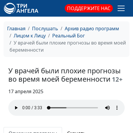
ПОДДЕРЖИТЕ НАС
Как Бог остановил
Степан Аваков
#168
время
Главная
Послушать
Архив радио программ
Как Бог меня удивил
Степан Аваков
#167
Лицом к Лицу
Реальный Бог
Как Бог меня разбудил
Степан Аваков
#166
У врачей были плохие прогнозы во время моей
беременности
Удивительная история
Роман Седов
#165
на пути из
Владивостока в
У врачей были плохие прогнозы
Москву
во время моей беременности
12+
С детства любил
Роман Седов
#164
17 апреля 2025
страшные истории
Каким чудом я здесь
Роман Седов
#163
оказался
Где найти аэродром?
Роман Седов
#162