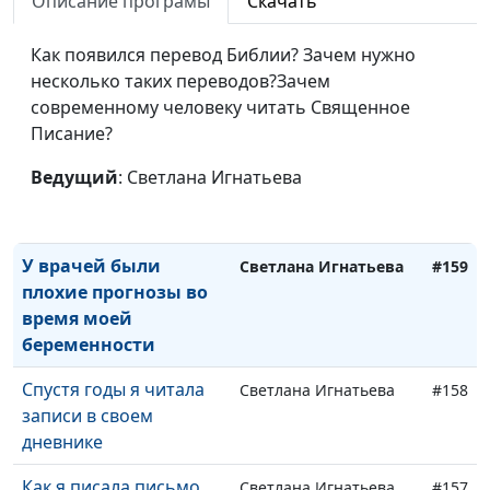
Описание програмы
Скачать
Как дать людям
Роман Седов
#161
чувство, что они
Как появился перевод Библии? Зачем нужно
нужны
несколько таких переводов?Зачем
современному человеку читать Священное
Мой товарищ умирал
Виктор Крикунов,
#160
Писание?
от передозировки
руководитель
христианского
Ведущий
: Светлана Игнатьева
служения
заключенным
У врачей были
Светлана Игнатьева
#159
плохие прогнозы во
время моей
беременности
Спустя годы я читала
Светлана Игнатьева
#158
записи в своем
дневнике
Как я писала письмо
Светлана Игнатьева
#157