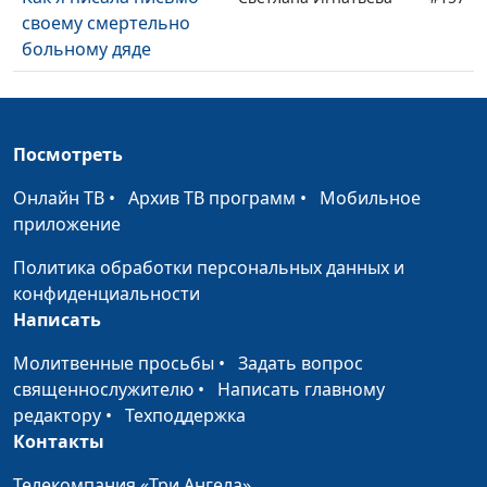
своему смертельно
больному дяде
Как обрести духовную
Светлана Игнатьева
#156
близость? Опыт из
личной жизни
Посмотреть
Мечтай вместе с
Михаил Лазарь,
#155
Онлайн ТВ
•
Архив ТВ программ
•
Мобильное
Богом
священнослужитель
приложение
Принимая решение, я
Михаил Лазарь,
#154
Политика обработки персональных данных и
не жду Божьего ответа
священнослужитель
конфиденциальности
Написать
Проблемы есть, а
Михаил Лазарь,
#153
денег нет
священнослужитель
Молитвенные просьбы
•
Задать вопрос
священнослужителю
•
Написать главному
Машина разбита,
Михаил Лазарь,
#152
редактору
•
Техподдержка
девушка ушла к
священнослужитель
Контакты
другому... Боже,
почему всё так
Телекомпания «Три Ангела»