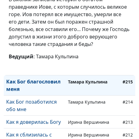
Как неверующий муж
Тамара Кульпина
#219
праведнике Иове, с которым случилось великое
стал читать Библию
горе. Иов потерял все имущество, умерли все
Как Бог проявляет
его дети. Затем он был поражен страшной
Тамара Кульпина
#218
Себя через людей
болезнью, все оставили его... Почему же Господь
допустил в жизни этого доброго верующего
Как я привела в
Тамара Кульпина
#217
человека такие страдания и беды?
церковь внучку
Ведущий
: Тамара Кульпина
Помолились и боль
Тамара Кульпина
#216
ушла
Как Бог благословил
Тамара Кульпина
#215
меня
Как Бог позаботился
Тамара Кульпина
#214
обо мне
Как я доверилась Богу
Ирина Вершинина
#213
Как я сблизилась с
Ирина Вершинина
#212