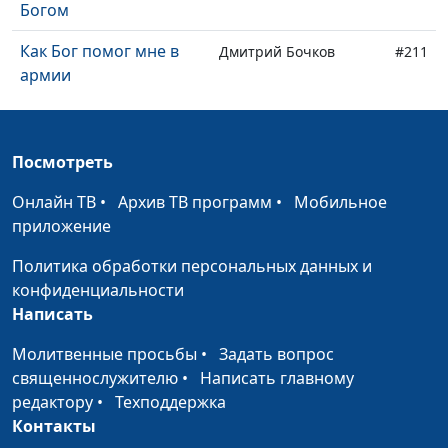
Богом
Как Бог помог мне в
Дмитрий Бочков
#211
армии
Как Бог помог попасть
Елена Бочкова
#210
ко врачу
Посмотреть
Я подняла машину, как
Елена Бочкова
#209
Онлайн ТВ
•
Архив ТВ программ
•
Мобильное
пушинку
приложение
Бог побеждает зло
Вадим Гриненко
#208
Политика обработки персональных данных и
Как я успел рассказать
Вадим Гриненко
#207
конфиденциальности
о Боге умирающему
Написать
Как Бог разбудил меня
Молитвенные просьбы
•
Вадим Гриненко
Задать вопрос
#206
во время пожара
священнослужителю
•
Написать главному
редактору
•
Техподдержка
Бог дает лучшее
Рувим Кройтор
#205
Контакты