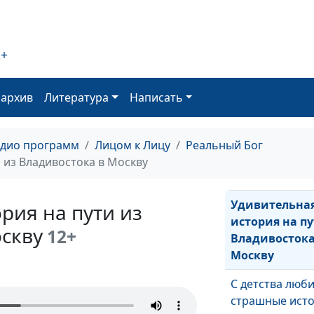
зачем Он это 
Как меня обок
2+
на автовокзал
Как Бог остан
оархив
Литература
Написать
время
Как Бог меня у
адио программ
Лицом к Лицу
Реальный Бог
Как Бог меня
 из Владивостока в Москву
разбудил
Удивительна
рия на пути из
история на пу
скву
12+
Владивостока
Москву
С детства люб
страшные ист