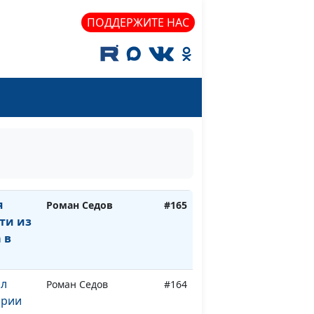
сделал
ПОДДЕРЖИТЕ НАС
рали
Степан Аваков
#169
е
овил
Степан Аваков
#168
дивил
Степан Аваков
#167
Степан Аваков
#166
я
Роман Седов
#165
ти из
 в
ил
Роман Седов
#164
ории