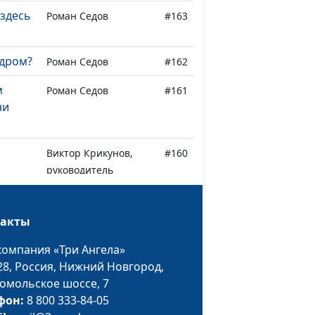
 здесь
Роман Седов
#163
одром?
Роман Седов
#162
м
Роман Седов
#161
ни
Виктор Крикунов,
#160
руководитель
и
христианского
служения
такты
заключенным
компания «Три Ангела»
Светлана Игнатьева
#159
зы во
28,
Россия, Нижний Новгород,
омольское шоссе, 7
фон:
8 800 333-84-05