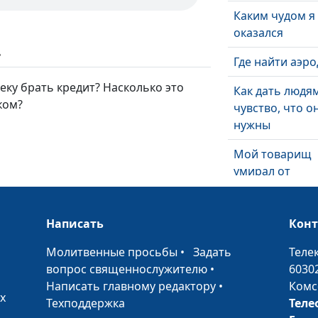
Каким чудом я
оказался
ь
Где найти аэр
ку брать кредит? Насколько это
Как дать людя
ком?
чувство, что о
нужны
Мой товарищ
умирал от
передозировк
Написать
Кон
У врачей были
•
Молитвенные просьбы
•
Задать
Теле
плохие прогно
вопрос священнослужителю
•
6030
время моей
Написать главному редактору
•
Комс
х
беременности
Техподдержка
Теле