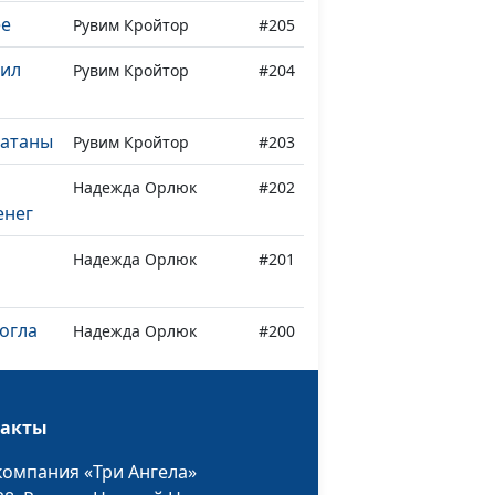
ее
Рувим Кройтор
#205
нил
Рувим Кройтор
#204
сатаны
Рувим Кройтор
#203
Надежда Орлюк
#202
енег
Надежда Орлюк
#201
огла
Надежда Орлюк
#200
ходила
Надежда Орлюк
#199
такты
я
компания «Три Ангела»