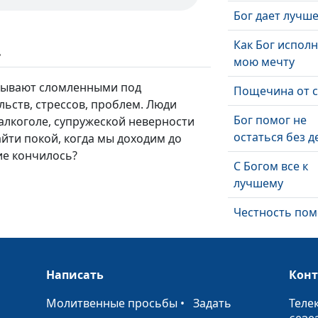
Бог дает лучш
Как Бог испол
ь
мою мечту
бывают сломленными под
Пощечина от 
ьств, стрессов, проблем. Люди
Бог помог не
алкоголе, супружеской неверности
остаться без д
айти покой, когда мы доходим до
ие кончилось?
С Богом все к
лучшему
Честность пом
сдать экзамен
Как кошка при
Написать
Кон
к нам во врем
молитвы
•
Молитвенные просьбы
•
Задать
Теле