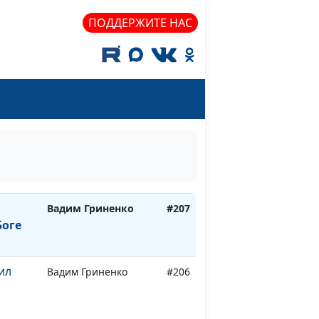
ПОДДЕРЖИТЕ НАС
мне в
Дмитрий Бочков
#211
Елена Бочкова
#210
ачу
ину,
Елена Бочкова
#209
 зло
Вадим Гриненко
#208
Вадим Гриненко
#207
Боге
ил
Вадим Гриненко
#206