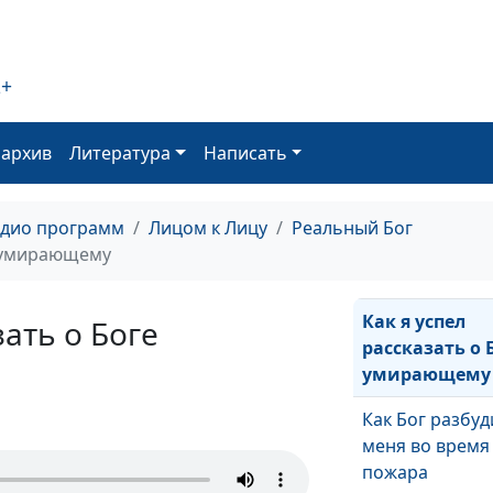
Богом
Как Бог помог 
2+
армии
Как Бог помог
оархив
Литература
Написать
попасть ко вр
Я подняла маш
адио программ
Лицом к Лицу
Реальный Бог
как пушинку
е умирающему
Бог побеждает
Как я успел
зать о Боге
рассказать о 
умирающему
Как Бог разбуд
меня во время
пожара