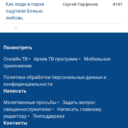
Как люди в парке
Сергей Парфенов
#187
ощутили Божью
любовь
Как Бог спас друга от
Сергей Парфенов
#186
тюрьмы
Посмотреть
Как студентам помогал
Сергей Парфенов
#185
Бог
Онлайн ТВ
•
Архив ТВ программ
•
Мобильное
приложение
Моя дочка помогла
Сергей Парфенов
#184
мне лучше понять
Политика обработки персональных данных и
Бога
конфиденциальности
Написать
Как я стал блогером
Дмитрий Черноусов
#183
Молитвенные просьбы
•
Задать вопрос
Молитва о собаке
Нина Беликова
#182
священнослужителю
•
Написать главному
Бог помог мне и
редактору
•
Техподдержка
Сона Байрамова
#181
подруге
Контакты