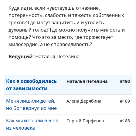
Как Бог ответил на
Надежда Орлюк
#194
Куда идти, если чувствуешь отчаяние,
молитву
потерянность, слабость и тяжесть собственных
Бог исполнил
грехов? Где могут защитить и и утолить
Надежда Орлюк
#193
обещание
духовный голод? Где можно получить милость и
помощь? Что это за место, где торжествует
Почему я работаю
Дмитрий Румянцев
#192
милосердие, а не справедливость?
бесплатно
Ведущий
: Наталья Петелина
Как Бог подарил мне
Сергей Петелин
#191
сына
Как я освободилась
Наталья Петелина
#190
от зависимости
Меня лишили детей,
Алена Дерябина
#189
но Бог вернул их мне
Как мы изгнали бесов
Сергей Парфенов
#188
из человека