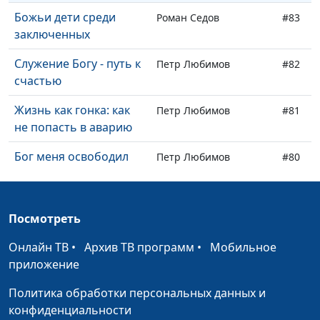
Божьи дети среди
Роман Седов
#83
заключенных
Служение Богу - путь к
Петр Любимов
#82
счастью
Жизнь как гонка: как
Петр Любимов
#81
не попасть в аварию
Бог меня освободил
Петр Любимов
#80
Главный врач в нашей
Петр Любимов
#79
жизни
Посмотреть
Виктор Счастливый
Петр Любимов
#78
Онлайн ТВ
•
Архив ТВ программ
•
Мобильное
Подарок от Бога
Сергей Рягузов
#77
приложение
Рассказать о своих
Сергей Рягузов
#76
Политика обработки персональных данных и
принципах
конфиденциальности