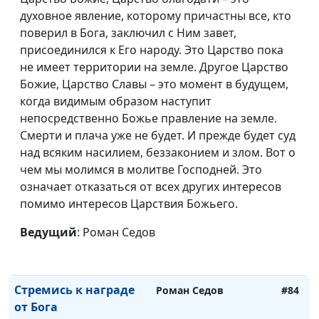
О прощении через
Павел Жуков,
#90
духовное явление, которому причастны все, кто
годы
священнослужитель
поверил в Бога, заключил с Ним завет,
присоединился к Его народу. Это Царство пока
Песня, вдохновленная
Роман Седов
#89
не имеет территории на земле. Другое Царство
верой
Божие, Царство Славы – это момент в будущем,
когда видимым образом наступит
Как видит Бог мою
Роман Седов
#88
непосредственно Божье правление на земле.
жизнь
Смерти и плача уже не будет. И прежде будет суд
Доброе свыше
над всяким насилием, беззаконием и злом. Вот о
Роман Седов
#87
чем мы молимся в молитве Господней. Это
Случайный разговор
Роман Седов
#86
означает отказаться от всех других интересов
может изменить
помимо интересов Царствия Божьего.
жизнь
Ведущий
: Роман Седов
Иисус освобождает от
Роман Седов
#85
тяжести грехов
Стремись к награде
Роман Седов
#84
от Бога