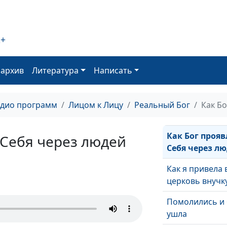
История моег
мгновенного
исцеления
2+
Как Бог говори
мной через Б
оархив
Литература
Написать
Как неверующ
муж стал чита
адио программ
Лицом к Лицу
Реальный Бог
Как Б
Библию
Как Бог прояв
 Себя через людей
Себя через л
Как я привела 
церковь внучк
Помолились и
ушла