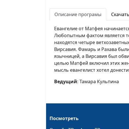
Описание програмы
Скачат
Евангелие от Матфея начинается
Любопытным фактом является то
находятся четыре ветхозаветны
Вирсавия. Фамарь и Рахава был
язычницей, а Вирсавия был обв
целью Матфей включил этих же
мысль евангелист хотел донести
Ведущий
: Тамара Кульпина
Посмотреть