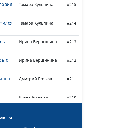
словил
Тамара Кульпина
#215
отился
Тамара Кульпина
#214
ась
Ирина Вершинина
#213
сь с
Ирина Вершинина
#212
мне в
Дмитрий Бочков
#211
Елена Бочкова
#210
ачу
ину,
Елена Бочкова
#209
такты