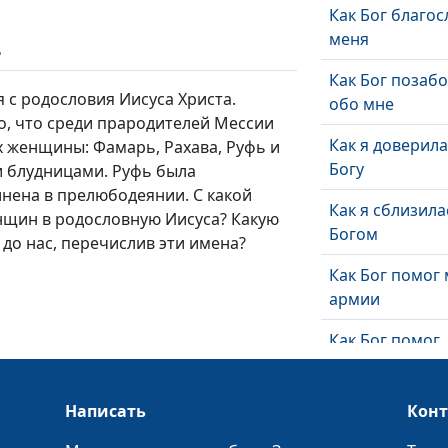
Как Бог благо
меня
ь
Как Бог позаб
 с родословия Иисуса Христа.
обо мне
, что среди прародителей Мессии
Как я доверил
х женщины: Фамарь, Рахава, Руфь и
Богу
и блудницами. Руфь была
инена в прелюбодеянии. С какой
Как я сблизила
нщин в родословную Иисуса? Какую
Богом
 до нас, перечислив эти имена?
Как Бог помог 
армии
Как Бог помог
попасть ко вр
Я подняла маш
Написать
Кон
как пушинку