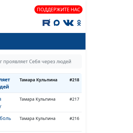
о
Тамара Кульпина
#221
ПОДДЕРЖИТЕ НАС
т со
Тамара Кульпина
#220
иблию
ий
Тамара Кульпина
#219
ть
ог проявляет Себя через людей
ляет
Тамара Кульпина
#218
юдей
в
Тамара Кульпина
#217
у
 боль
Тамара Кульпина
#216