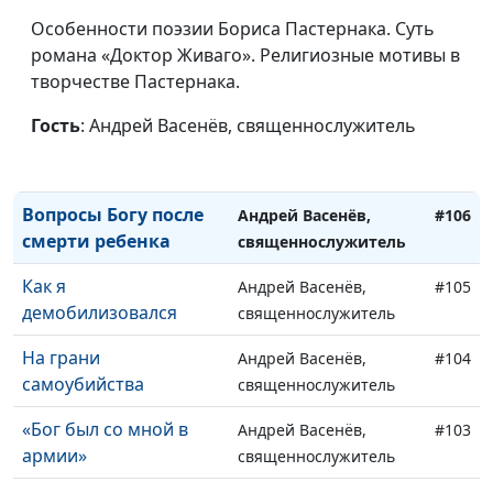
благодарности
священнослужитель
Особенности поэзии Бориса Пастернака. Суть
Жена для
Андрей Вербовой,
#108
романа «Доктор Живаго». Религиозные мотивы в
убежденного
священнослужитель
творчестве Пастернака.
холостяка
Гость
: Андрей Васенёв, священнослужитель
«Бог примирил меня с
Андрей Вербовой,
#107
отцом»
священнослужитель
Вопросы Богу после
Андрей Васенёв,
#106
смерти ребенка
священнослужитель
Как я
Андрей Васенёв,
#105
демобилизовался
священнослужитель
На грани
Андрей Васенёв,
#104
самоубийства
священнослужитель
«Бог был со мной в
Андрей Васенёв,
#103
армии»
священнослужитель