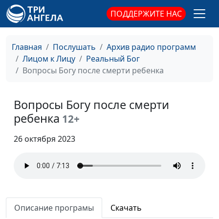
Учиться или
Надежда Исакова
#115
ПОДДЕРЖИТЕ НАС
молиться?
Моя материнская
Надежда Исакова
#114
Главная
Послушать
Архив радио программ
молитва
Лицом к Лицу
Реальный Бог
Случайности
Андрей Исаков,
#113
Вопросы Богу после смерти ребенка
неслучайны
священнослужитель
Бог провел сквозь
Андрей Исаков,
#112
Вопросы Богу после смерти
шторм
священнослужитель
ребенка
12+
Где выход из
Александр Захаров
#111
26 октября 2023
порочного круга?
Несостоявшаяся
Сергей Долматов,
#110
авария на зимней
священнослужитель
дороге
Нас спасли, не требуя
Описание програмы
Скачать
Сергей Долматов,
#109