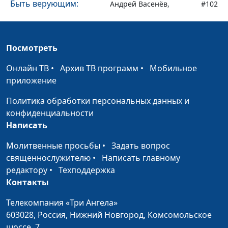
Быть верующим:
Андрей Васенёв,
#102
несправедливое
священнослужитель
отношение в школе
Посмотреть
Можно ли молиться
Евгений Кафтанов,
#101
Богу о финансах?
священнослужитель
Онлайн ТВ
•
Архив ТВ программ
•
Мобильное
приложение
Мой Бог - Бог радости
Евгений Кафтанов,
#100
священнослужитель
Политика обработки персональных данных и
конфиденциальности
Спасение Божье - для
Виталий Овчинников
#99
Написать
меня и для тебя
Молитвенные просьбы
•
Задать вопрос
Исцеление по вере
Виталий Овчинников
#98
священнослужителю
•
Написать главному
От преступлений и
редактору
•
Техподдержка
Виталий Овчинников
#97
наркотиков ко Христу
Контакты
Я получила работу,
Телекомпания «Три Ангела»
Татьяна Быкова
#96
потому что была
603028,
Россия, Нижний Новгород,
Комсомольское
верующей
шоссе, 7