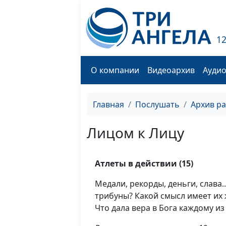
1
О компании
Видеоархив
Ауди
Главная
Послушать
Архив р
Лицом к Лицу
Атлеты в действии (15)
Медали, рекорды, деньги, слава.
трибуны? Какой смысл имеет и
Что дала вера в Бога каждому и