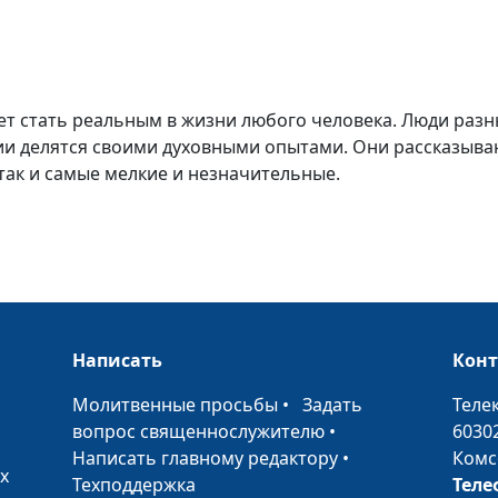
т стать реальным в жизни любого человека. Люди разн
и делятся своими духовными опытами. Они рассказываю
так и самые мелкие и незначительные.
Написать
Кон
•
Молитвенные просьбы
•
Задать
Теле
вопрос священнослужителю
•
6030
Написать главному редактору
•
Комс
х
Техподдержка
Теле