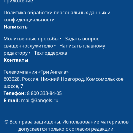
испытаниях
приложение
священнослужитель,
магистр педагогической
Политика обработки персональных данных и
теологии
конфиденциальности
Написать
Как можно
Дарья Павлова, Илья
#60
послужить Богу
Гулаков,
Молитвенные просьбы
•
Задать вопрос
священнослужитель,
священнослужителю
•
Написать главному
магистр педагогической
редактору
•
Техподдержка
теологии
Контакты
Как я обрёл силу в
Анна Богатская, Сергей
#59
Телекомпания «Три Ангела»
Боге
Торской,
603028,
Россия, Нижний Новгород,
Комсомольское
священнослужитель
шоссе, 7
Телефон:
8 800 333-84-05
Что помогло мне
Анна Богатская, Дарья
#58
E-mail:
mail@3angels.ru
стать увереннее в
Павлова
себе
Бог - приоритет в
Анна Богатская, Тамара
#57
© Все права защищены. Использование материалов
моей жизни
Дмитриевна Кульпина
допускается только с согласия редакции.