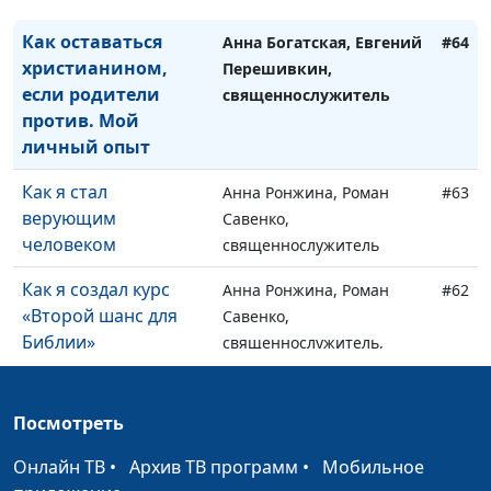
Как оставаться
Анна Богатская, Евгений
#64
христианином,
Перешивкин,
если родители
священнослужитель
против. Мой
личный опыт
Как я стал
Анна Ронжина, Роман
#63
верующим
Савенко,
человеком
священнослужитель
Как я создал курс
Анна Ронжина, Роман
#62
«Второй шанс для
Савенко,
Библии»
священнослужитель,
магистр практического
богословия
Посмотреть
Как я нашел
Дарья Павлова, Илья
#61
благословение в
Онлайн ТВ
•
Архив ТВ программ
•
Мобильное
Гулаков,