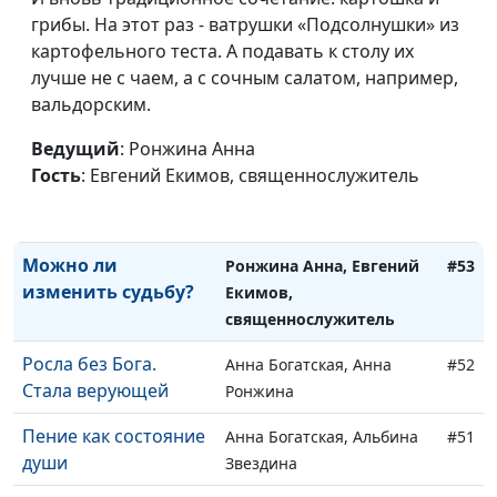
меня
грибы. На этот раз - ватрушки «Подсолнушки» из
Долженко,
картофельного теста. А подавать к столу их
священнослужитель
лучше не с чаем, а с сочным салатом, например,
Как Бог помог
Анна Богатская, Дмитрий
#55
вальдорским.
обрести счастье в
Бочков, Елена Бочкова
браке
Ведущий
: Ронжина Анна
Гость
: Евгений Екимов, священнослужитель
Как слышать голос
Анна Богатская, Дмитрий
#54
Божий
Бочков
Можно ли
Ронжина Анна, Евгений
#53
изменить судьбу?
Екимов,
священнослужитель
Росла без Бога.
Анна Богатская, Анна
#52
Стала верующей
Ронжина
Пение как состояние
Анна Богатская, Альбина
#51
души
Звездина