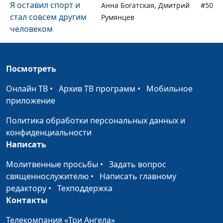
Я оставил спорт и
Анна Богатская, Дмитрий
#50
стал совсем другим
Румянцев
человеком
Как я выбрала жизнь
Анна Богатская, Алена
#49
и начала с чистого
Дерябина
Посмотреть
листа
Онлайн ТВ
•
Архив ТВ программ
•
Мобильное
Как избавиться от
Анна Богатская, Сергей
#48
приложение
зависимости —
Петелин, Наталья
личный опыт
Петелина
Политика обработки персональных данных и
конфиденциальности
Как Бог освободил
Анна Богатская, Наталья
#47
Написать
меня от наркотиков
Петелина
Молитвенные просьбы
•
Задать вопрос
Есть ли новая жизнь
Анна Богатская, Сергей
#46
священнослужителю
•
Написать главному
для наркоманов?
Петелин
редактору
•
Техподдержка
Контакты
Поиск Бога длиной в
Анна Богатская, Наталья
#45
жизнь
Звездина
Телекомпания «Три Ангела»