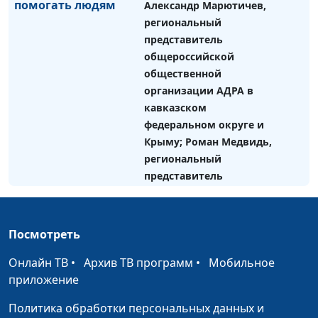
помогать людям
Александр Марютичев,
региональный
представитель
общероссийской
общественной
организации АДРА в
кавказском
федеральном округе и
Крыму; Роман Медвидь,
региональный
представитель
общероссийской
общественной
организации АДРА на
Посмотреть
Дальнем Востоке;
Александр Леухин,
Онлайн ТВ
•
Архив ТВ программ
•
Мобильное
руководитель
приложение
общероссийской
Политика обработки персональных данных и
общественной