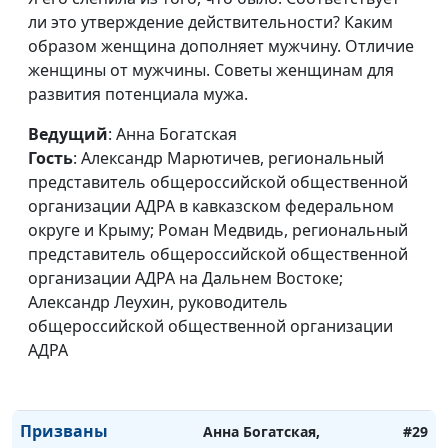
ли это утверждение действительности? Каким
Как Бог вёл и
Анна Богатская, Роман
#31
образом женщина дополняет мужчину. Отличие
продолжает вести
Медвидь, пастор и
женщины от мужчины. Советы женщинам для
меня по жизни
региональный
развития потенциала мужа.
представитель
Ведущий
: Анна Богатская
общероссийской
Гость
: Александр Марютичев, региональный
общественной
представитель общероссийской общественной
организации АДРА на
организации АДРА в кавказском федеральном
Дальнем Востоке
округе и Крыму; Роман Медвидь, региональный
Социальная помощь
Анна Богатская, Роман
#30
представитель общероссийской общественной
на Дальнем Востоке
Медвидь, региональный
организации АДРА на Дальнем Востоке;
представитель
Александр Леухин, руководитель
общероссийской
общероссийской общественной организации
общественной
АДРА
организации АДРА на
Дальнем Востоке
Призваны
Анна Богатская,
#29