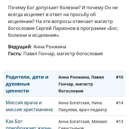
Крещение Господне?
Кунцевич,
Почему Бог допускает болезни? И почему Он не
священнослужитель и
всегда исцеляет в ответ на просьбу об
Елена Варнавская
исцелении? На эти вопросы отвечает магистр
Как я избавился от
Анна Богатская, Эдуард
#17
богословия Сергей Ларионов в программе «Бог,
страха смерти
Егизарян, преподаватель
болезни и исцеления».
кафедры теологии
Ведущий
: Анна Ронжина
Заокского университета
Гость
: Павел Гончар, магистр богословия
Зачем живет
Анна Ронжина, Андрей
#16
человек?
Чернышев
Родители, дети и
Анна Ронжина, Павел
#15
духовные
Гончар, магистр
ценности
богословия
Миссия врача и
Анна Богатская, Нина
#14
миссия христианина
Пакулева, врач-педиатр
Как Бог
Анна Богатская, Михаил
#13
преображает жизнь
Севастьянов