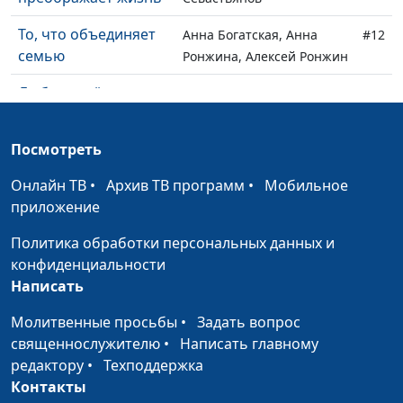
То, что объединяет
Анна Богатская, Анна
#12
семью
Ронжина, Алексей Ронжин
Любовь всё
Юлия Уткина, Николай
#11
переносит. Когда
Кунцевич,
ревность становится
священнослужитель и
Посмотреть
признаком любви
Елена Варнавская
Онлайн ТВ
•
Архив ТВ программ
•
Мобильное
Любовь всему верит.
Юлия Уткина, Николай
#10
приложение
Что люди хотят
Кунцевич,
получить на Новый
священнослужитель и
Политика обработки персональных данных и
год
Елена Варнавская
конфиденциальности
Написать
Психология и вера:
Анна Ронжина, Ольга
#9
где искать опору?
Аванесова, психолог
Молитвенные просьбы
•
Задать вопрос
священнослужителю
•
Написать главному
Мое прошлое
Анна Богатская, Евгений
#8
редактору
•
Техподдержка
помогло мне стать
Кафтанов,
Контакты
счастливым
священнослужитель