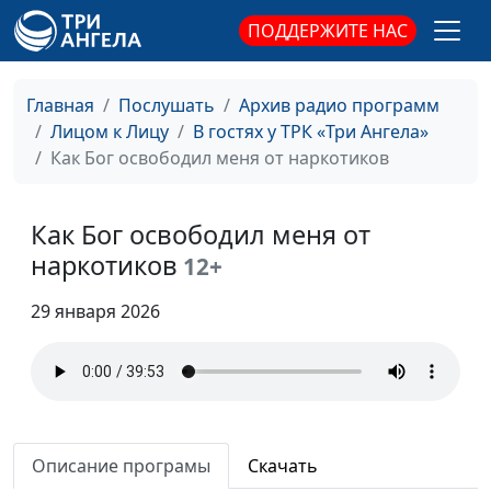
моей жизни
Дмитриевна Кульпина
ПОДДЕРЖИТЕ НАС
Как Бог благословил
Анна Богатская, Михаил
#56
меня
Долженко,
Главная
Послушать
Архив радио программ
священнослужитель
Лицом к Лицу
В гостях у ТРК «Три Ангела»
Как Бог освободил меня от наркотиков
Как Бог помог
Анна Богатская, Дмитрий
#55
обрести счастье в
Бочков, Елена Бочкова
браке
Как Бог освободил меня от
Как слышать голос
наркотиков
Анна Богатская, Дмитрий
#54
12+
Божий
Бочков
29 января 2026
Можно ли изменить
Ронжина Анна, Евгений
#53
судьбу?
Екимов,
священнослужитель
Росла без Бога.
Анна Богатская, Анна
#52
Стала верующей
Ронжина
Описание програмы
Скачать