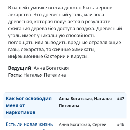
Пение как состояние
Анна Богатская, Альбина
#51
В вашей сумочке всегда должно быть черное
души
Звездина
лекарство. Это древесный уголь, или зола
Я оставил спорт и
древесная, которая получается в результате
Анна Богатская, Дмитрий
#50
стал совсем другим
сжигания дерева без доступа воздуха. Древесный
Румянцев
человеком
уголь имеет уникальную способность
поглощать или выводить вредные отравляющие
Как я выбрала жизнь
Анна Богатская, Алена
#49
газы, лекарства, токсичные химикаты,
и начала с чистого
Дерябина
инфекционные бактерии и вирусы.
листа
Ведущий
: Анна Богатская
Как избавиться от
Анна Богатская, Сергей
#48
Гость
: Наталья Петелина
зависимости —
Петелин, Наталья
личный опыт
Петелина
Как Бог освободил
Анна Богатская, Наталья
#47
меня от
Петелина
наркотиков
Есть ли новая жизнь
Анна Богатская, Сергей
#46