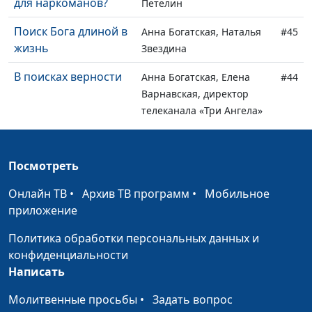
для наркоманов?
Петелин
Поиск Бога длиной в
Анна Богатская, Наталья
#45
жизнь
Звездина
В поисках верности
Анна Богатская, Елена
#44
Варнавская, директор
телеканала «Три Ангела»
Как я была
Анна Богатская, Наталья
#43
миссионером в
Говядникова, магистр
Посмотреть
Индии
социологии, переводчик
Онлайн ТВ
•
Архив ТВ программ
•
Мобильное
В чём смысл и
Анна Богатская, Наталья
#42
приложение
правда жизни:
Говядникова, магистр
личный опыт
социологии, переводчик
Политика обработки персональных данных и
конфиденциальности
Призвание от Бога
Анна Богатская,
#41
Написать
Александр Синицын,
священнослужитель,
Молитвенные просьбы
•
Задать вопрос