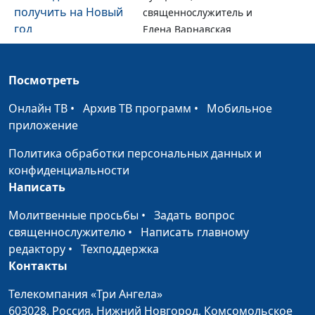
получить на Новый
священнослужитель и
год
Елена Варнавская
Психология и вера:
Анна Ронжина, Ольга
#9
где искать опору?
Аванесова, психолог
Посмотреть
Мое прошлое
Анна Богатская, Евгений
#8
Онлайн ТВ
•
Архив ТВ программ
•
Мобильное
помогло мне стать
Кафтанов,
приложение
счастливым
священнослужитель
Политика обработки персональных данных и
Прохожу сложные
Анна Богатская, Алина
#7
конфиденциальности
времена с Богом
Ронжина
Написать
Как найти свое
Анна Богатская, Алина
#6
Молитвенные просьбы
•
Задать вопрос
предназначение?
Ронжина
священнослужителю
•
Написать главному
редактору
•
Техподдержка
Дистанционная
Анна Богатская, Татьяна
#5
Контакты
школа: технологии,
Быкова, заместитель
возможности,
директора школы "Исток"
Телекомпания «Три Ангела»
преимущества
по дистанционному
603028,
Россия, Нижний Новгород,
Комсомольское