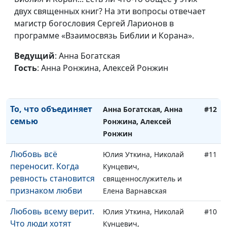
духовные ценности
двух священных книг? На эти вопросы отвечает
Гончар, магистр
магистр богословия Сергей Ларионов в
богословия
программе «Взаимосвязь Библии и Корана».
Миссия врача и
Анна Богатская, Нина
#14
миссия христианина
Ведущий
: Анна Богатская
Пакулева, врач-педиатр
Гость
: Анна Ронжина, Алексей Ронжин
Как Бог
Анна Богатская, Михаил
#13
преображает жизнь
Севастьянов
То, что объединяет
Анна Богатская, Анна
#12
семью
Ронжина, Алексей
Ронжин
Любовь всё
Юлия Уткина, Николай
#11
переносит. Когда
Кунцевич,
ревность становится
священнослужитель и
признаком любви
Елена Варнавская
Любовь всему верит.
Юлия Уткина, Николай
#10
Что люди хотят
Кунцевич,