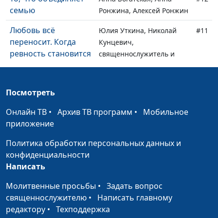
семью
Ронжина, Алексей Ронжин
Любовь всё
Юлия Уткина, Николай
#11
переносит. Когда
Кунцевич,
ревность становится
священнослужитель и
признаком любви
Елена Варнавская
Любовь всему верит.
Юлия Уткина, Николай
#10
Посмотреть
Что люди хотят
Кунцевич,
получить на Новый
священнослужитель и
Онлайн ТВ
•
Архив ТВ программ
•
Мобильное
год
Елена Варнавская
приложение
Психология и вера:
Анна Ронжина, Ольга
#9
Политика обработки персональных данных и
где искать опору?
Аванесова, психолог
конфиденциальности
Написать
Мое прошлое
Анна Богатская, Евгений
#8
помогло мне стать
Кафтанов,
Молитвенные просьбы
•
Задать вопрос
счастливым
священнослужитель
священнослужителю
•
Написать главному
редактору
•
Техподдержка
Прохожу сложные
Анна Богатская, Алина
#7