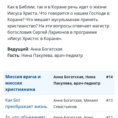
Как я избавился от
Как в Библии, так и в Коране речь идет о жизни
Анна Богатская, Эдуард
#17
страха смерти
Иисуса Христа. Что говорится о нашем Господе в
Егизарян, преподаватель
Коране? Что мешает мусульманам принять
кафедры теологии
христианство? На эти вопросы отвечает магистр
Заокского университета
богословия Сергей Ларионов в программе
Зачем живет
Анна Ронжина, Андрей
#16
«Иисус Христос в Коране».
человек?
Чернышев
Ведущий
: Анна Богатская
Родители, дети и
Анна Ронжина, Павел
#15
Гость
: Нина Пакулева, врач-педиатр
духовные ценности
Гончар, магистр
богословия
Миссия врача и
Анна Богатская, Нина
#14
миссия
Пакулева, врач-педиатр
христианина
Как Бог
Анна Богатская, Михаил
#13
преображает жизнь
Севастьянов
То, что объединяет
Анна Богатская, Анна
#12