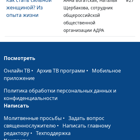
Как стать сильной
Анна Богатская, Наталья
#27
женщиной? Из
Щербакова, сотрудник
опыта жизни
общероссийской
общественной
организации АДРА
Бог избавил меня от
Анна Ронжина, Олег
#26
беспокойства за
Гончаров,
будущее
Посмотреть
священнослужитель,
доктор практического
Онлайн ТВ
•
Архив ТВ программ
•
Мобильное
богословия, член Совета
приложение
по взаимодействию с
религиозными
Политика обработки персональных данных и
объединениями при
конфиденциальности
Президенте РФ
Написать
Из бизнеса в
Анна Богатская, Юрий
#25
Молитвенные просьбы
•
Задать вопрос
священнослужители:
Волобоев,
священнослужителю
•
Написать главному
оставить бизнес
священнослужитель
редактору
•
Техподдержка
ради служения