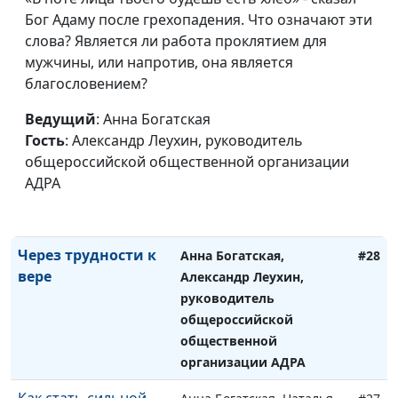
Медвидь, региональный
Бог Адаму после грехопадения. Что означают эти
представитель
слова? Является ли работа проклятием для
общероссийской
мужчины, или напротив, она является
общественной
благословением?
организации АДРА на
Дальнем Востоке;
Ведущий
: Анна Богатская
Александр Леухин,
Гость
: Александр Леухин, руководитель
руководитель
общероссийской общественной организации
общероссийской
АДРА
общественной
организации АДРА
Через трудности к
Анна Богатская,
#28
вере
Александр Леухин,
руководитель
общероссийской
общественной
организации АДРА